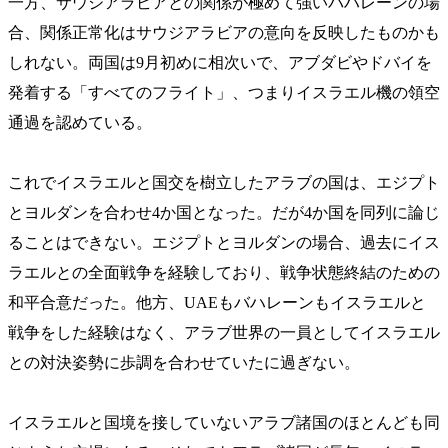
一方、サウジアラビアとの関係が極めて強いバハレーンの場
合、関係正常化はサウジアラビアの意向を反映したものかも
しれない。両国は9月初めに相次いで、アブダビやドバイを
発着する「すべてのフライト」、つまりイスラエル機の領空
通過を認めている。
これでイスラエルと国交を樹立したアラブの国は、エジプト
とヨルダンを合わせ4か国となった。だが4か国を同列に論じ
ることはできない。エジプトとヨルダンの場合、過去にイス
ラエルとの全面戦争を経験しており、戦争状態終結のための
和平合意だった。他方、UAEもバハレーンもイスラエルと
戦争をした経験はなく、アラブ世界の一員としてイスラエル
との対決姿勢に歩調を合わせていたに過ぎない。
イスラエルと国境を接していないアラブ諸国のほとんども同