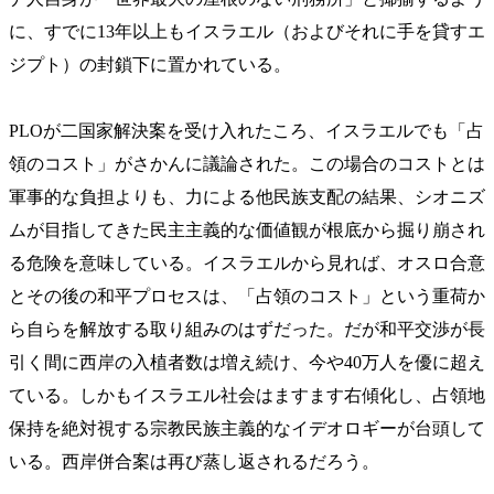
に、すでに13年以上もイスラエル（およびそれに手を貸すエ
ジプト）の封鎖下に置かれている。
PLOが二国家解決案を受け入れたころ、イスラエルでも「占
領のコスト」がさかんに議論された。この場合のコストとは
軍事的な負担よりも、力による他民族支配の結果、シオニズ
ムが目指してきた民主主義的な価値観が根底から掘り崩され
る危険を意味している。イスラエルから見れば、オスロ合意
とその後の和平プロセスは、「占領のコスト」という重荷か
ら自らを解放する取り組みのはずだった。だが和平交渉が長
引く間に西岸の入植者数は増え続け、今や40万人を優に超え
ている。しかもイスラエル社会はますます右傾化し、占領地
保持を絶対視する宗教民族主義的なイデオロギーが台頭して
いる。西岸併合案は再び蒸し返されるだろう。