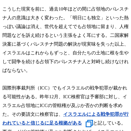
こうした現実を前に、過去10年ほどの間に占領地のパレスチ
ナ人の意識は大きく変わった。「明日にも独立」といった熱
っぽい議論は消え、世代を超えてでも占領地に留まり、人権
問題などを訴え続けるという主張をよく耳にする。二国家解
決案に基づくパレスチナ問題の解決が現実味を失った以上、
イスラエルはこれからもずっと、自分たちの土地に根を生や
して闘争を続ける占領下のパレスチナ人と対峙し続けなけれ
ばならない。
国際刑事裁判所（ICC）でもイスラエルの戦争犯罪が裁かれ
る可能性がある。昨年12月、ICC検察官は予審部に対し、イ
スラエル占領地にICCの管轄権が及ぶか否かの判断を求め
た。その要請文に検察官は、
イスラエルによる戦争犯罪が行
われていると信じるに足る根拠がある
と記している。