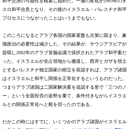
和平交渉の可能性を模索し始めた。一連の変化が1993年のオ
スロ和平合意となり、その後のイスラエル・パレスチナ和平
プロセスにつながったことはいうまでもない。
このころになるとアラブ各国の国家基盤も次第に固まり、象
徴政治の必要性は減少した。その結果が、サウジアラビアが
提唱し2002年のアラブ首脳会議で採択されたアラブ和平案だ
った。イスラエルが全占領地から撤退し、西岸とガザを領土
とするパレスチナ独立国家の樹立を容認すれば、アラブ諸国
はイスラエルと和平し関係を正常化するというものだった。
つまりアラブ諸国は二国家解決案を追認する形で「三つのノ
ー」という全面拒否の姿勢を棄て、条件付きながらイスラエ
ルとの関係正常化へと舵を切ったのである。
だがこの時にはすでに、いくつかのアラブ諸国がイスラエル