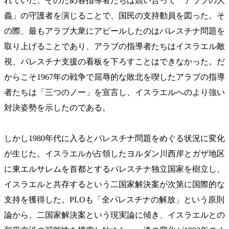
れていた。そのため各指導者たちは競い合って「アラブの大
義」の守護者を演じることで、国民の支持動員を図った。そ
の際、最もアラブ大衆にアピールしたのはパレスチナ問題を
取り上げることであり、アラブの指導者たちはイスラエル敵
視、パレスチナ支援の看板を下ろすことはできなかった。だ
からこそ1967年の戦争で屈辱的な敗北を喫したアラブの指導
者たちは「三つのノー」を宣言し、イスラエルへのより強い
対決姿勢を示したのである。
しかし1980年代に入るとパレスチナ問題をめぐる状況に変化
が生じた。イスラエルが占領したヨルダン川西岸とガザ地区
に東エルサレムを首都とするパレスチナ独立国家を樹立し、
イスラエルと共存するという二国家解決案が次第に国際的な
支持を獲得した。PLOも「全パレスチナの解放」という原則
論から、二国家解決案という現実論に傾き、イスラエルとの