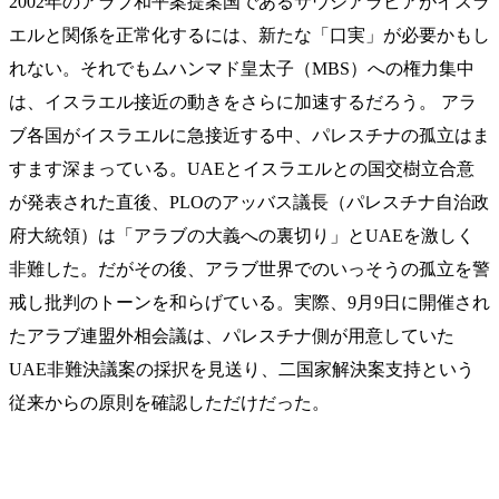
2002年のアラブ和平案提案国であるサウジアラビアがイスラ
エルと関係を正常化するには、新たな「口実」が必要かもし
れない。それでもムハンマド皇太子（MBS）への権力集中
は、イスラエル接近の動きをさらに加速するだろう。 アラ
ブ各国がイスラエルに急接近する中、パレスチナの孤立はま
すます深まっている。UAEとイスラエルとの国交樹立合意
が発表された直後、PLOのアッバス議長（パレスチナ自治政
府大統領）は「アラブの大義への裏切り」とUAEを激しく
非難した。だがその後、アラブ世界でのいっそうの孤立を警
戒し批判のトーンを和らげている。実際、9月9日に開催され
たアラブ連盟外相会議は、パレスチナ側が用意していた
UAE非難決議案の採択を見送り、二国家解決案支持という
従来からの原則を確認しただけだった。