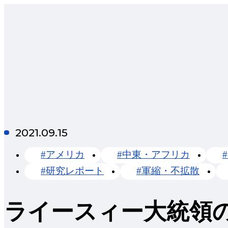
2021.09.15
#アメリカ
#中東・アフリカ
#研究レポート
#軍縮・不拡散
ライースィー大統領