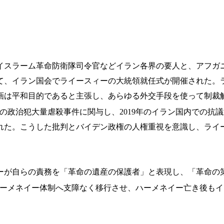
、イスラーム革命防衛隊司令官などイラン各界の要人と、アフガ
て、イラン国会でライースィーの大統領就任式が開催された。
画は平和目的であると主張し、あらゆる外交手段を使って制裁
年の政治犯大量虐殺事件に関与し、2019年のイラン国内での
れた。こうした批判とバイデン政権の人権重視を意識し、ライ
ーが自らの責務を「革命の遺産の保護者」と表現し、「革命の
ーメネイー体制へ支障なく移行させ、ハーメネイー亡き後もイ