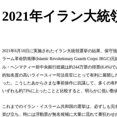
2021年イラン大
2021年6月18日に実施されたイラン大統領選挙の結果、保守
ラーム革命防衛隊(Islamic Revolutionary Guards
ル・ヘンマティー前中央銀行総裁は約244万票の得票(8.4%)
的知名度の高いライースィー司法長官にとって有利に展開し
った。こうしたあからさまな事前操作に抗議して、多くの有権者
いずれも約73%に上ったことと比較すると、明らかに低い数
これまでのイラン・イスラーム共和国の選挙は、必ずしも完
並び立ち、時には浮動票が無名候補に大量に流れて番狂わせの