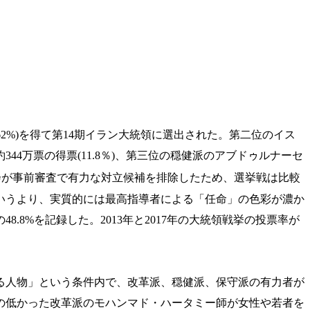
62%)を得て第14期イラン大統領に選出された。第二位のイス
局長は、約344万票の得票(11.8％)、第三位の穏健派のアブドゥルナーセ
会が事前審査で有力な対立候補を排除したため、選挙戦は比較
いうより、実質的には最高指導者による「任命」の色彩が濃か
8%を記録した。2013年と2017年の大統領戦挙の投票率が
る人物」という条件内で、改革派、穏健派、保守派の有力者が
度の低かった改革派のモハンマド・ハータミー師が女性や若者を