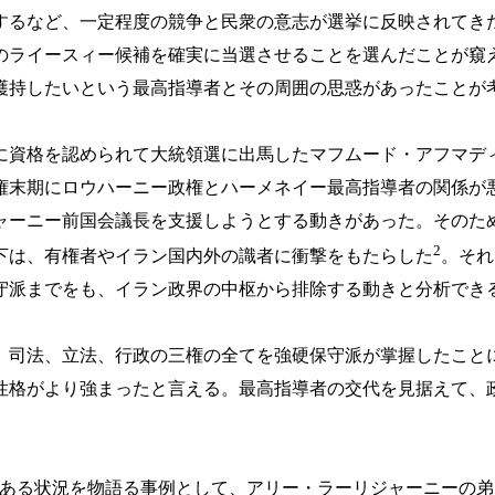
するなど、一定程度の競争と民衆の意志が選挙に反映されてき
のライースィー候補を確実に当選させることを選んだことが窺え
護持したいという最高指導者とその周囲の思惑があったことが
に資格を認められて大統領選に出馬したマフムード・アフマデ
権末期にロウハーニー政権とハーメネイー最高指導者の関係が
ャーニー前国会議長を支援しようとする動きがあった。そのた
2
下は、有権者やイラン国内外の識者に衝撃をもたらした
。それ
守派までをも、イラン政界の中枢から排除する動きと分析でき
、司法、立法、行政の三権の全てを強硬保守派が掌握したこと
性格がより強まったと言える。最高指導者の交代を見据えて、
つある状況を物語る事例として、アリー・ラーリジャーニーの