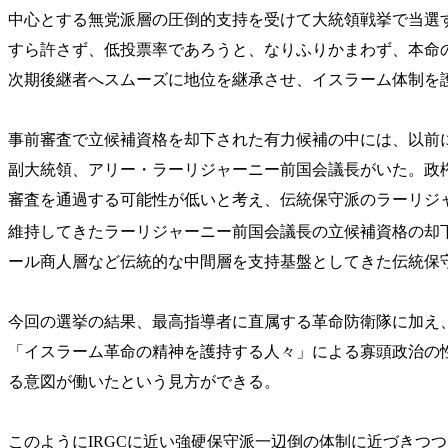
中心とする無党派層の圧倒的支持を受けて大統領戦挙で当選
すら許さず、低投票率であろうと、なりふりかまわず、本命
次期後継者へスムーズに地位を継承させ、イスラーム体制を
事前審査で立候補資格を却下された有力候補の中には、以前
副大統領、アリー・ラーリジャーニー前国会議長がいた。政
審査を通過する可能性が低いと考え、伝統保守派のラーリジ
維持してきたラーリジャーニー前国会議長の立候補資格の却
ール商人層など伝統的な中間層を支持基盤としてきた伝統保
今回の選挙の結果、最高指導者に直属する革命防衛隊に加え
「イスラーム革命の精神を護持する人々」による寡頭政治の
る意図が働いたという見方ができる。
このようにIRGCに近い強硬保守派一辺倒の体制に近づきつ