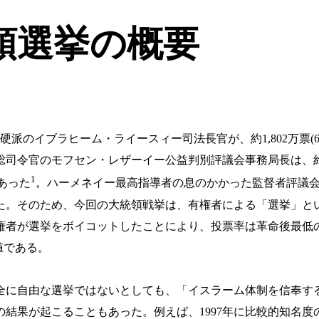
統領選挙の概要
強硬派のイブラヒーム・ライースィー司法長官が、約1,802万票(
 Corps: IRGC)元総司令官のモフセン・レザーイー公益判別評議会事務
1
であった
。ハーメネイー最高指導者の息のかかった監督者評議
た。そのため、今回の大統領戦挙は、有権者による「選挙」と
が選挙をボイコットしたことにより、投票率は革命後最低の48.
値である。
全に自由な選挙ではないとしても、「イスラーム体制を信奉す
結果が起こることもあった。例えば、1997年に比較的知名