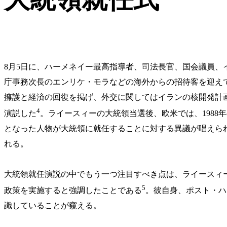
8月5日に、ハーメネイー最高指導者、司法長官、国会議員
庁事務次長のエンリケ・モラなどの海外からの招待客を迎え
擁護と経済の回復を掲げ、外交に関してはイランの核開発計
4
演説した
。ライースィーの大統領当選後、欧米では、1988
となった人物が大統領に就任することに対する異議が唱えら
れる。
大統領就任演説の中でもう一つ注目すべき点は、ライースィ
5
政策を実施すると強調したことである
。彼自身、ポスト・ハ
識していることが窺える。