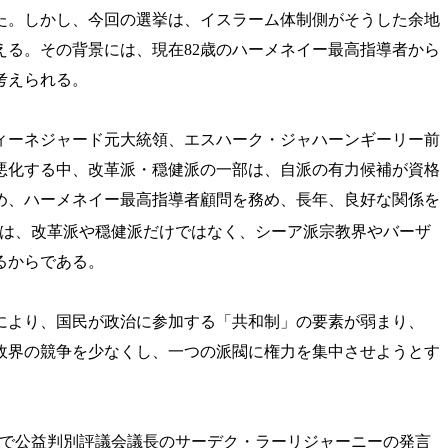
た。しかし、今回の選挙は、イスラーム体制側がそうした余地
る。その背景には、現在82歳のハーメネイー最高指導者から
考えられる。
ィーネジャード元大統領、エスハーク・ジャハーンギーリー前
悪化する中、改革派・穏健派の一部は、自派の有力候補が資格
め、ハーメネイー最高指導者顧問を務め、長年、良好な関係を
は、改革派や穏健派だけではなく、シーア派宗教界やバーザ
るからである。
により、国民が政治に参加する「共和制」の要素が弱まり、
政界の競争を少なくし、一つの派閥に権力を集中させようとす
弟で公益判別評議会議長のサーデク・ラーリジャーニーの発言