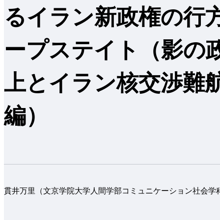
るイラン新政権の行
ープステイト（影の
上とイラン核交渉難
編）
貫井万里（文京学院大学人間学部コミュニケーション社会学