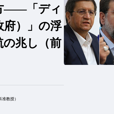
方――「ディ
政府）」の浮
航の兆し（前
科准教授）