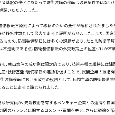
生産基盤の強化にあたって防衛装備の移転は必要条件ではない
解説いただきました。
防衛装備移転三原則によって移転のための要件が緩和されたました
等が移転件数として最大であると説明がありました。また、国家
るものの、防衛装備移転には多くの課題があり、たとえ防衛予算
は不透明である点、防衛装備移転の外交政策上の位置づけが不
後も、輸出案件の成功例は限定的であり、技術基盤の維持には課
生産・技術基盤・装備移転の連動を促すことで、民間企業の技術
防衛装備移転における政府の役割として、民間主導の防衛装備開
とることにあると論じられました。
嘉顕研究員が、先端技術を有するベンチャー企業との連携や自
の間のバランスに関するコメント・質問を寄せ、さらに議論を深