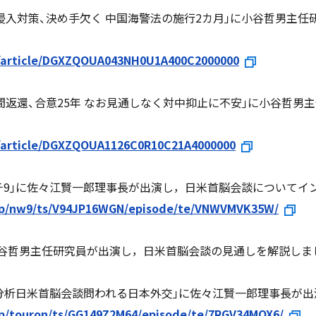
尖閣侵入対策、決め手欠く 中国海警法の施行2カ月｣に小谷哲男主
m/article/DGXZQOUA043NH0U1A400C2000000
普天間返還、合意25年 なお見通しなく対中抑止に不安｣に小谷哲
/article/DGXZQOUA1126C0R10C21A4000000
ォッチ9｣に佐々江賢一郎理事長が出演し，日米首脳会談について
/p/nw9/ts/V94JP16WGN/episode/te/VNWVMVK35W/
!｣に小谷哲男主任研究員が出演し，日米首脳会談の見通しを解説しま
｢徹底分析日米首脳会談問われる日本外交｣に佐々江賢一郎理事長が
/p/touron/ts/GG149Z2M64/episode/te/7RGV34MQX6/