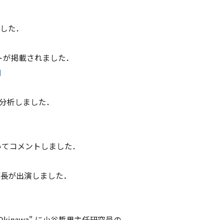
ました．
ントが掲載されました．
て分析しました．
ついてコメントしました．
理事長が出演しました．
cises in Okinawa" に小谷哲男主任研究員の