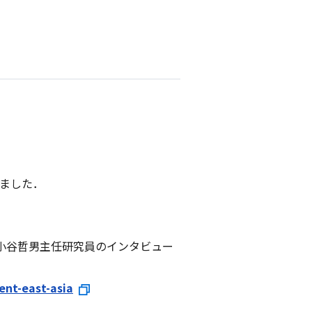
れました．
 Asia" に小谷哲男主任研究員のインタビュー
ent-east-asia