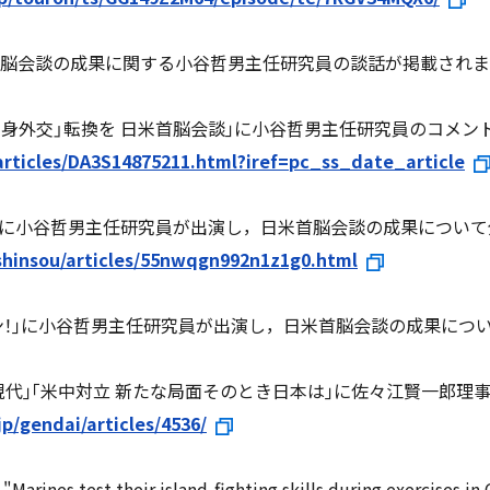
米首脳会談の成果に関する小谷哲男主任研究員の談話が掲載され
「受け身外交」転換を 日米首脳会談｣に小谷哲男主任研究員のコメ
articles/DA3S14875211.html?iref=pc_ss_date_article
EWS｣に小谷哲男主任研究員が出演し，日米首脳会談の成果につい
shinsou/articles/55nwqgn992n1z1g0.html
チャン！｣に小谷哲男主任研究員が出演し，日米首脳会談の成果に
ップ現代｣｢米中対立 新たな局面そのとき日本は｣に佐々江賢一郎
p/gendai/articles/4536/
Marines test their island-fighting skills during exer