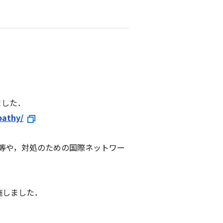
ました．
pathy/
や偽情報等や，対処のための国際ネットワー
実施しました．