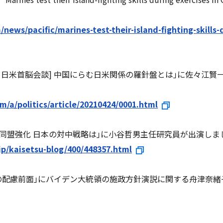
news/pacific/marines-test-their-island-fighting-skills-
点直言 日米首脳会談] 中国にらむ日米関係の羅針盤とは｣に佐々江
om/a/politics/article/20210424/0001.html
｢日米同盟強化 日本の対中戦略は｣に小谷哲男主任研究員が出演しま
jp/kaisetsu-blog/400/448357.html
への配慮前面｣にバイデン大統領の施政方針演説に関する舟津奈