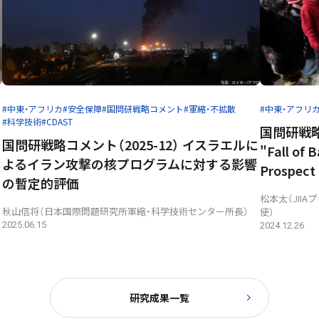
#中東・アフリカ
#安全保障
#国問研戦略コメント
#軍縮・不拡散
#中東・アフリ
#科学技術
#CDAST
ラ
国問研戦略コメ
国問研戦略コメント（2025-12） イスラエルに
"Fall of 
よるイラン攻撃の核プログラムに対する影響
Prospect 
の暫定的評価
松本太（JII
秋山信将（日本国際問題研究所軍縮・科学技術センター所長）
使）
2025.06.15
2024.12.26
研究成果一覧