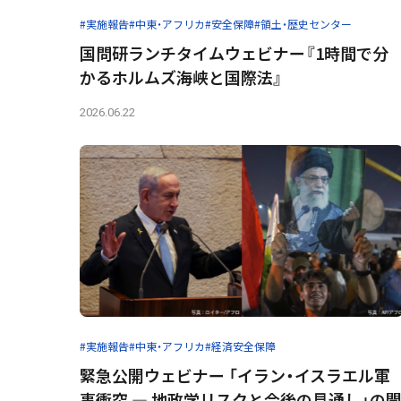
#実施報告
#中東・アフリカ
#安全保障
#領土・歴史センター
国問研ランチタイムウェビナー『1時間で分
かるホルムズ海峡と国際法』
2026.06.22
#実施報告
#中東・アフリカ
#経済安全保障
緊急公開ウェビナー 「イラン・イスラエル軍
事衝突 ― 地政学リスクと今後の見通し」の