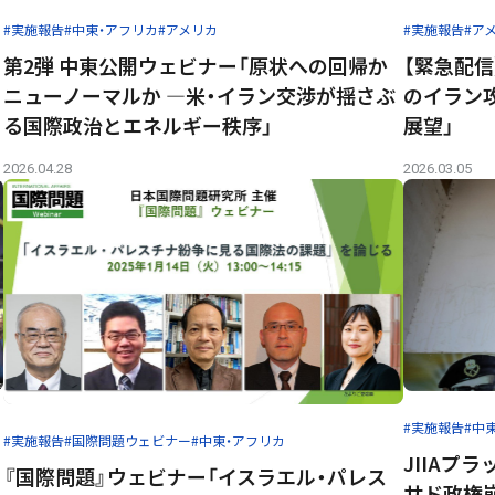
#実施報告
#中東・アフリカ
#アメリカ
#実施報告
#ア
第2弾 中東公開ウェビナー「原状への回帰か
【緊急配信
ニューノーマルか ―米・イラン交渉が揺さぶ
のイラン
る国際政治とエネルギー秩序」
展望」
2026.04.28
2026.03.05
#実施報告
#中
#実施報告
#国際問題ウェビナー
#中東・アフリカ
JIIAプ
『国際問題』ウェビナー「イスラエル・パレス
開
サド政権