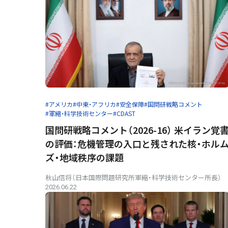
#アメリカ
#中東・アフリカ
#安全保障
#国問研戦略コメント
#軍縮・科学技術センター
#CDAST
国問研戦略コメント（2026-16） 米イラン覚
の評価：危機管理の入口と残された核・ホル
ズ・地域秩序の課題
秋山信将（日本国際問題研究所軍縮・科学技術センター所長）
2026.06.22