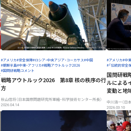
#アメリカ
#安全保障
#ロシア・中央アジア・コーカサス
#中国
#アメリカ
#中
#朝鮮半島
#中東・アフリカ
#戦略アウトルック2026
#「伝統的安全
#国問研戦略コメント
書
国問研戦略
戦略アウトルック2026 第8章 核の秩序の行
ム
ルによる
方
変動と地
秋山信将（日本国際問題研究所軍縮・科学技術センター所長）
中川浩一（日
2026.04.14
2026.03.10