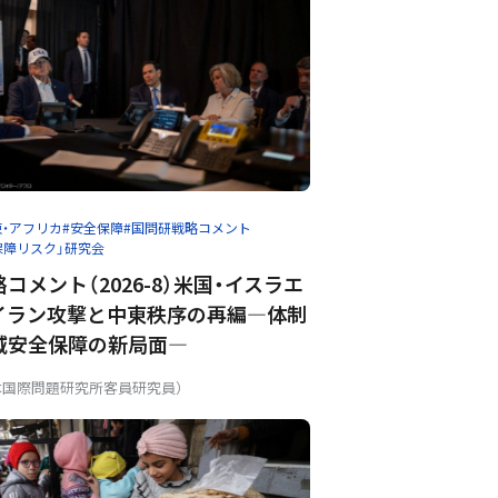
東・アフリカ
#安全保障
#国問研戦略コメント
保障リスク」研究会
コメント（2026-8）米国・イスラエ
イラン攻撃と中東秩序の再編―体制
域安全保障の新局面―
本国際問題研究所客員研究員）