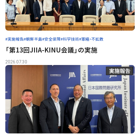
#実施報告
#朝鮮半島
#安全保障
#科学技術
#軍縮・不拡散
「第13回JIIA-KINU会議」の実施
2026.07.30