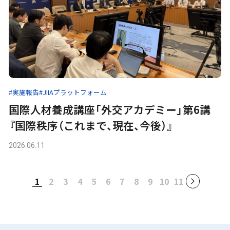
#実施報告
#JIIAプラットフォーム
国際人材養成講座「外交アカデミー」第6講
『国際秩序（これまで、現在、今後）』
2026.06.11
1
2
3
4
5
6
7
8
9
10
11