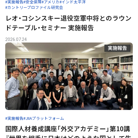
#実施報告
#安全保障
#アメリカ
#インド太平洋
#カントリープロファイル研究会
レオ・コシンスキー退役空軍中将とのラウン
ドテーブル・セミナー 実施報告
2026.07.24
#実施報告
#JIIAプラットフォーム
国際人材養成講座「外交アカデミー」第10講