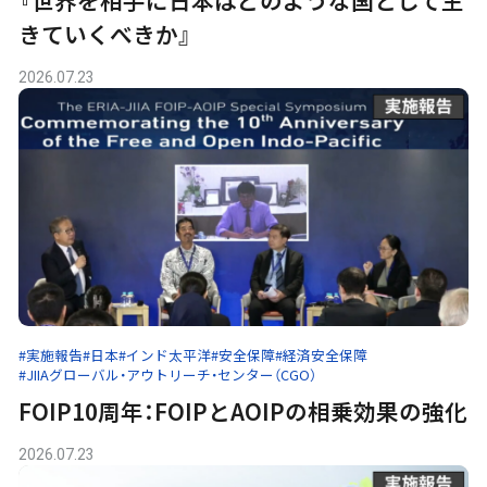
『世界を相手に日本はどのような国として生
きていくべきか』
2026.07.23
#実施報告
#日本
#インド太平洋
#安全保障
#経済安全保障
#JIIAグローバル・アウトリーチ・センター（CGO）
FOIP10周年：FOIPとAOIPの相乗効果の強化
2026.07.23