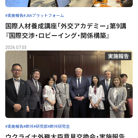
#実施報告
#JIIAプラットフォーム
国際人材養成講座「外交アカデミー」第9講
『国際交渉・ロビーイング・関係構築』
2026.07.03
#実施報告
#欧州
#研究部
#欧州研究会
ウクライナ外務大臣意見交換会・実施報告