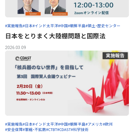
#実施報告
#日本
#インド太平洋
#中国
#朝鮮半島
#領土・歴史センター
日本をとりまく大陸棚問題と国際法
2026.03.09
#実施報告
#日本
#インド太平洋
#中国
#朝鮮半島
#アメリカ
#欧州
#安全保障
#軍縮・不拡散
#CTBT
#CDAST
#科学技術