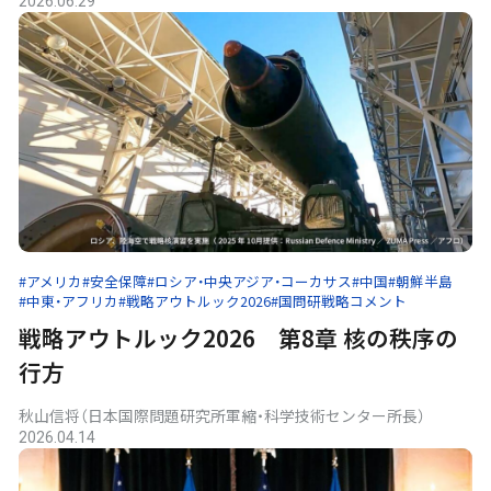
2026.06.29
#アメリカ
#安全保障
#ロシア・中央アジア・コーカサス
#中国
#朝鮮半島
#中東・アフリカ
#戦略アウトルック2026
#国問研戦略コメント
戦略アウトルック2026 第8章 核の秩序の
行方
秋山信将（日本国際問題研究所軍縮・科学技術センター所長）
2026.04.14