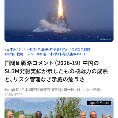
#日本
#インド太平洋
#中国
#朝鮮半島
#アメリカ
#安全保障
#国問研戦略コメント
#軍縮・不拡散
#科学技術
#CDAST
国問研戦略コメント（2026-19） 中国の
SLBM発射実験が示したもの――核戦力の成熟
と、リスク管理なき示威の危うさ
秋山信将（日本国際問題研究所軍縮・科学技術センター所長）
2026.07.13