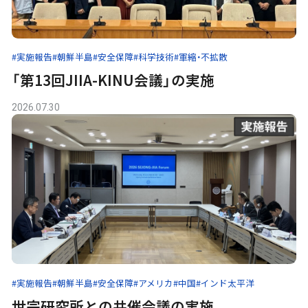
#実施報告
#朝鮮半島
#安全保障
#科学技術
#軍縮・不拡散
「第13回JIIA-KINU会議」の実施
2026.07.30
#実施報告
#朝鮮半島
#安全保障
#アメリカ
#中国
#インド太平洋
世宗研究所との共催会議の実施