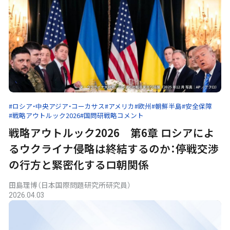
#ロシア・中央アジア・コーカサス
#アメリカ
#欧州
#朝鮮半島
#安全保障
#戦略アウトルック2026
#国問研戦略コメント
戦略アウトルック2026 第6章 ロシアによ
るウクライナ侵略は終結するのか：停戦交渉
の行方と緊密化するロ朝関係
田島理博（日本国際問題研究所研究員）
2026.04.03