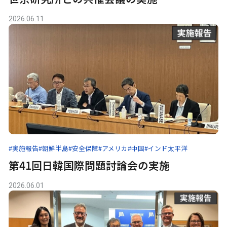
2026.06.11
#実施報告
#朝鮮半島
#安全保障
#アメリカ
#中国
#インド太平洋
第41回日韓国際問題討論会の実施
2026.06.01