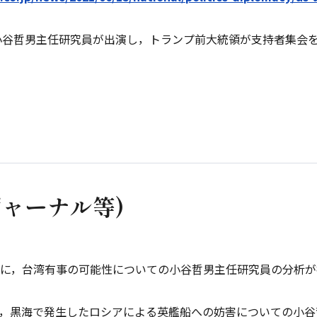
！｣に小谷哲男主任研究員が出演し，トランプ前大統領が支持者集
ジャーナル等)
ト』に，台湾有事の可能性についての小谷哲男主任研究員の分析
finity』に，黒海で発生したロシアによる英艦船への妨害について