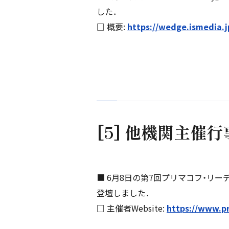
した．
□ 概要:
https://wedge.ismedia.j
[5] 他機関主催
■ 6月8日の第7回プリマコフ・リ
登壇しました．
□ 主催者Website:
https://www.p