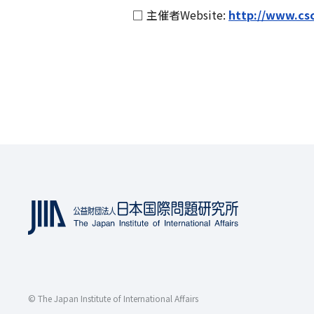
□ 主催者Website:
http://www.cs
© The Japan Institute of International Affairs