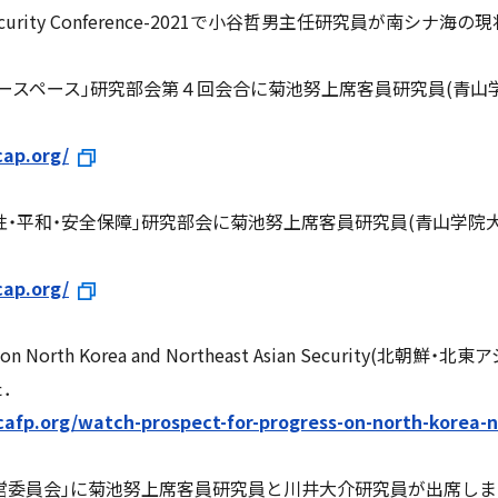
me Security Conference-2021で小谷哲男主任研究員が
サイバースペース｣研究部会第４回会合に菊池努上席客員研究員(青
cap.org/
回｢女性・平和・安全保障｣研究部会に菊池努上席客員研究員(青山学
cap.org/
ess on North Korea and Northeast Asian Securi
た．
afp.org/watch-prospect-for-progress-on-north-korea-n-
国際運営委員会｣に菊池努上席客員研究員と川井大介研究員が出席し