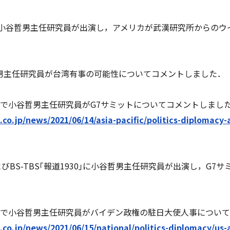
ン！｣に小谷哲男主任研究員が出演し，アメリカが武漢研究所からの
哲男主任研究員が台湾有事の可能性についてコメントしました．
 Times』で小谷哲男主任研究員がG7サミットについてコメントしまし
o.jp/news/2021/06/14/asia-pacific/politics-diplomacy-a
およびBS-TBS｢報道1930｣に小谷哲男主任研究員が出演し，G
 Times』で小谷哲男主任研究員がバイデン政権の駐日大使人事につ
co.jp/news/2021/06/15/national/politics-diplomacy/us