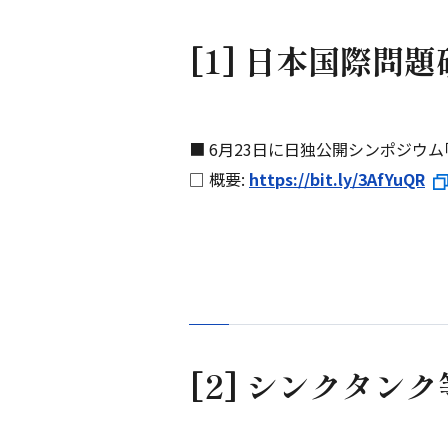
[1] 日本国際問
■ 6月23日に日独公開シンポジウ
□ 概要:
https://bit.ly/3AfYuQR
[2] シンクタン