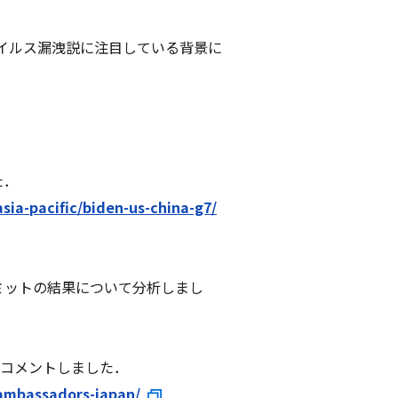
ウイルス漏洩説に注目している背景に
た．
sia-pacific/biden-us-china-g7/
7サミットの結果について分析しまし
いてコメントしました．
-ambassadors-japan/