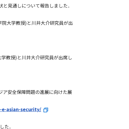
南シナ海の現状と見通しについて報告しました．
山学院大学教授)と川井大介研究員が出
院大学教授)と川井大介研究員が出席し
ty(北朝鮮・北東アジア安全保障問題の進展に向けた展
e-asian-security/
ました．