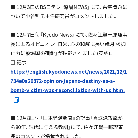
■ 12月3日のBS日テレ「深層NEWS」にて、台湾問題に
ついて小谷哲男主任研究員がコメントしました。
■ 12月7日付『Kyodo News』にて、佐々江賢一郎理事
長によるオピニオン「日米、心の和解に長い歳月 核抑
止力に被爆国の宿命」が掲載されました(英語)。
□ 記事:
https://english.kyodonews.net/news/2021/12/1
734e0a20872-opinion-japans-destiny-as-a-
bomb-victim-was-reconciliation-with-us.html
■ 12月8日付『日本経済新聞』の記事「真珠湾攻撃か
ら80年、現代に与える教訓」にて、佐々江賢一郎理事
長のコメントが掲載されました。