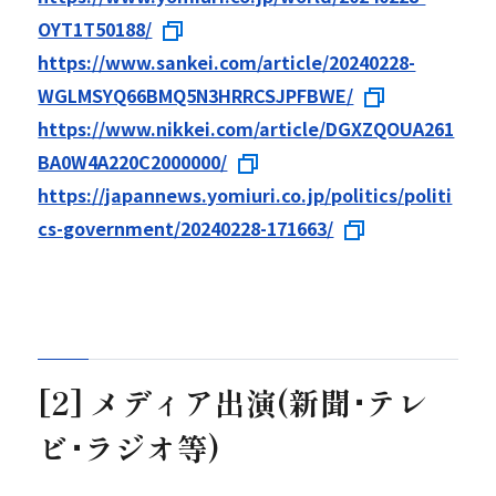
OYT1T50188/
https://www.sankei.com/article/20240228-
WGLMSYQ66BMQ5N3HRRCSJPFBWE/
https://www.nikkei.com/article/DGXZQOUA261
BA0W4A220C2000000/
https://japannews.yomiuri.co.jp/politics/politi
cs-government/20240228-171663/
[2] メディア出演(新聞･テレ
ビ･ラジオ等)