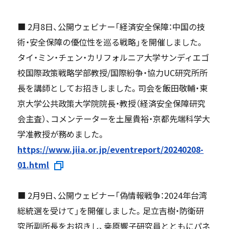
■ 2月8日、公開ウェビナー「経済安全保障：中国の技
術・安全保障の優位性を巡る戦略」を開催しました。
タイ・ミン・チェン・カリフォルニア大学サンディエゴ
校国際政策戦略学部教授/国際紛争・協力UC研究所所
長を講師としてお招きしました。司会を飯田敬輔・東
京大学公共政策大学院院長・教授（経済安全保障研究
会主査）、コメンテーターを土屋貴裕・京都先端科学大
学准教授が務めました。
https://www.jiia.or.jp/eventreport/20240208-
01.html
■ 2月9日、公開ウェビナー「偽情報戦争：2024年台湾
総統選を受けて」を開催しました。足立吉樹・防衛研
究所副所長をお招きし、桒原響子研究員とともにパネ