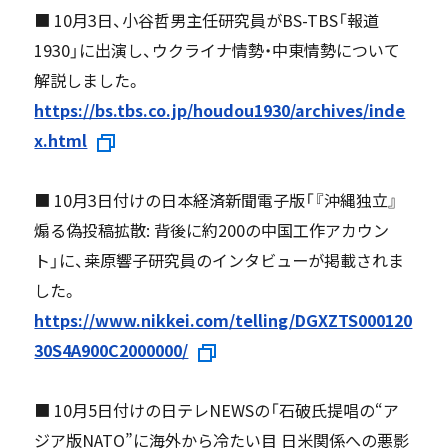
■ 10月3日、小谷哲男主任研究員がBS-TBS「報道
1930」に出演し、ウクライナ情勢・中東情勢について
解説しました。
https://bs.tbs.co.jp/houdou1930/archives/inde
x.html
■ 10月3日付けの日本経済新聞電子版「『沖縄独立』
煽る偽投稿拡散: 背後に約200の中国工作アカウン
ト」に、桒原響子研究員のインタビューが掲載されま
した。
https://www.nikkei.com/telling/DGXZTS000120
30S4A900C2000000/
■ 10月5日付けの日テレNEWSの「石破氏提唱の“ア
ジア版NATO”に海外から冷たい目 日米関係への悪影