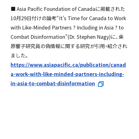
■ Asia Pacific Foundation of Canadaに掲載された
10月29日付けの論考“It’s Time for Canada to Work
with Like-Minded Partners ? Including in Asia ? to
Combat Disinformation”(Dr. Stephen Nagy)に、桒
原響子研究員の偽情報に関する研究が引用・紹介され
ました。
https://www.asiapacific.ca/publication/canad
a-work-with-like-minded-partners-including-
in-asia-to-combat-disinformation