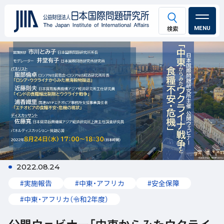
MENU
2022.08.24
#実施報告
#中東・アフリカ
#安全保障
#中東・アフリカ（令和2年度）
公開ウェビナー「中東からみたウクライ