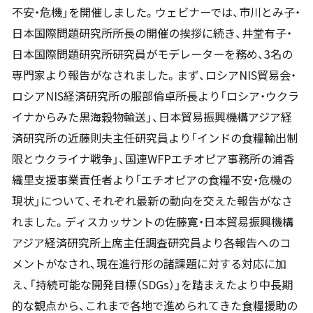
不安・危機」を開催しました。ウェビナーでは、市川とみ子・
日本国際問題研究所所長の開催の挨拶に続き、井堂有子・
日本国際問題研究所研究員がモデレーターを務め、3名の
専門家より報告がなされました。まず、ロシアNIS貿易会・
ロシアNIS経済研究所の服部倫卓所長より「ロシア・ウクラ
イナからみた黒海穀物輸送」、日本貿易振興機構アジア経
済研究所の近藤則夫主任研究員より「インドの食糧輸出制
限とウクライナ戦争」、国連WFPエチオピア事務所の浦香
織里支援事業責任者より「エチオピアの食糧不安・危機の
現状」について、それぞれ最新の動向を交えた報告がなさ
れました。ディスカッサントの佐藤寛・日本貿易振興機構
アジア経済研究所上席主任調査研究員より各報告へのコ
メントがなされ、現在進行形の諸課題に対する対応に加
え、「持続可能な開発目標（SDGs）」を踏まえたより中長期
的な観点から、これまで各地で進められてきた食糧援助の