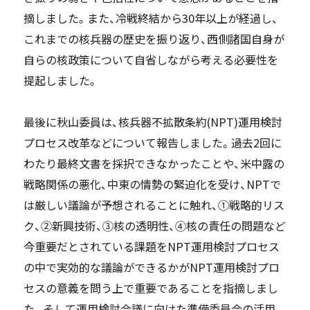
摘しました。また、冷戦終結から30年以上が経過し、
これまでの核兵器の歴史を振り返り、西側諸国自身が
自らの核政策について自省しながら考える必要性を
提起しました。
最後に秋山委員は、核兵器不拡散条約(NPT)運用検討
プロセス改革などについて報告しました。過去2回に
わたり最終文書を採択できなかったことや、米中露の
戦略関係の悪化、中東の情勢の緊迫化を受け、NPTで
は厳しい議論が予想されることに触れ、①戦略的リス
ク、②新興技術、③核の透明性、④核の責任の問題など
今重要だとされている課題をNPT運用検討プロセス
の中で実効的な議論ができるかがNPT運用検討プロ
セスの意義を問う上で重要であることを指摘しまし
た。そして運用検討会議に向けた準備委員会の活用