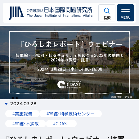
MENU
2024.03.28
#実施報告
#軍縮・科学技術センター
#軍縮・不拡散
#CDAST
『ひろしまレポート』ウェビナー：核軍