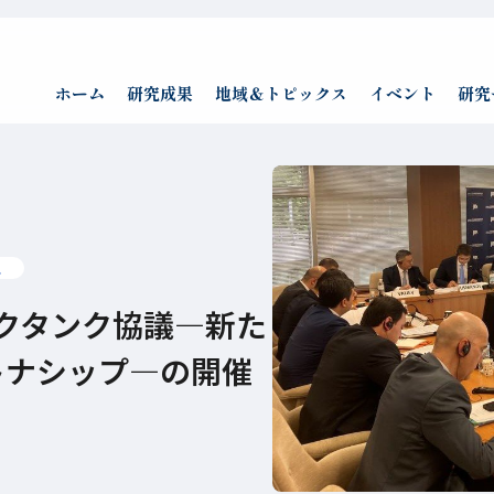
ホーム
研究成果
地域＆トピックス
イベント
研究
ス
クタンク協議―新た
トナシップ―の開催