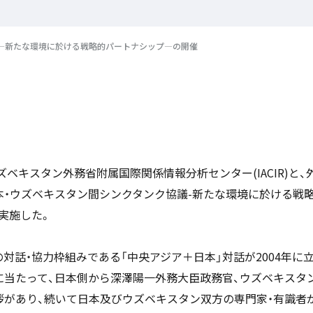
―新たな環境に於ける戦略的パートナシップ―の開催
ウズベキスタン外務省附属国際関係情報分析センター(IACIR)と
本・ウズベキスタン間シンクタンク協議-新たな環境に於ける戦略
実施した。
対話・協力枠組みである「中央アジア＋日本」対話が2004年に
に当たって、日本側から深澤陽一外務大臣政務官、ウズベキスタ
拶があり、続いて日本及びウズベキスタン双方の専門家・有識者が