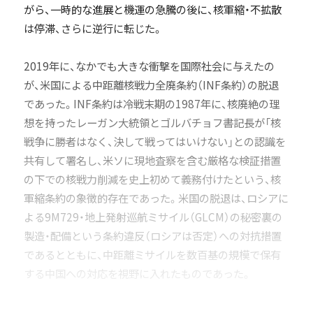
がら、一時的な進展と機運の急騰の後に、核軍縮・不拡散
は停滞、さらに逆行に転じた。
2019年に、なかでも大きな衝撃を国際社会に与えたの
が、米国による中距離核戦力全廃条約（INF条約）の脱退
であった。INF条約は冷戦末期の1987年に、核廃絶の理
想を持ったレーガン大統領とゴルバチョフ書記長が「核
戦争に勝者はなく、決して戦ってはいけない」との認識を
共有して署名し、米ソに現地査察を含む厳格な検証措置
の下での核戦力削減を史上初めて義務付けたという、核
軍縮条約の象徴的存在であった。米国の脱退は、ロシアに
よる9M729・地上発射巡航ミサイル（GLCM）の秘密裏の
製造・配備という条約違反（ロシアは否定）への対抗措置
であるとともに、中距離ミサイルを数百基の規模で保有
する中国への対応を視野に入れたものであった。