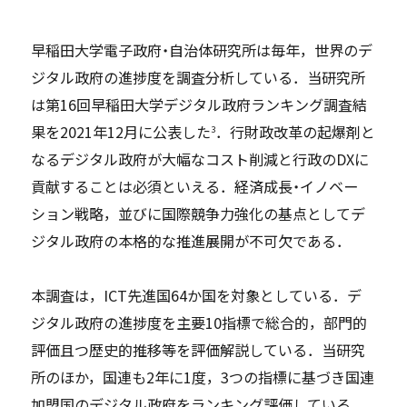
早稲田大学電子政府・自治体研究所は毎年，世界のデ
ジタル政府の進捗度を調査分析している．当研究所
は第16回早稲田大学デジタル政府ランキング調査結
果を2021年12月に公表した
．行財政改革の起爆剤と
3
なるデジタル政府が大幅なコスト削減と行政のDXに
貢献することは必須といえる．経済成長・イノベー
ション戦略，並びに国際競争力強化の基点としてデ
ジタル政府の本格的な推進展開が不可欠である．
本調査は，ICT先進国64か国を対象としている．デ
ジタル政府の進捗度を主要10指標で総合的，部門的
評価且つ歴史的推移等を評価解説している．当研究
所のほか，国連も2年に1度，3つの指標に基づき国連
加盟国のデジタル政府をランキング評価している．