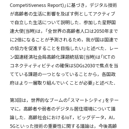
Competitiveness Report)」に基づき，デジタル技術
が高齢者の生活に影響を及ぼす例としてアクティブ
で自立した生活について説明した．参加した星野国
連大使(当時)は，「全世界の高齢者人口は2050年まで
に2倍になることが予測されるため，我が国は国連で
の協力を促進することを目指したい」と述べた．レー
ン国連経済社会局高齢化課題統括官(当時)は「ICTの
コネクティティビティの確保はSDGs2030で焦点を当
てている課題の一つとなっていることから，各国政
府はより一層取り組んでいくことが必要」と述べた．
第3回は，世界的なブームの「スマートシティ」をテー
マに，高齢者や弱者のデジタル居住環境について議
論した．高齢社会におけるIoT，ビッグデータ，AI，
5Gといった技術の重要性に関する議論は，今後高齢