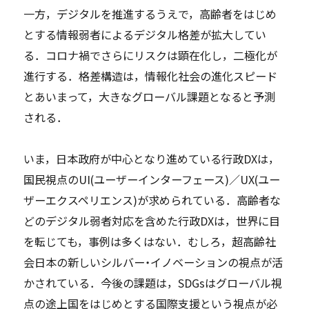
一方，デジタルを推進するうえで，高齢者をはじめ
とする情報弱者によるデジタル格差が拡大してい
る．コロナ禍でさらにリスクは顕在化し，二極化が
進行する．格差構造は，情報化社会の進化スピード
とあいまって，大きなグローバル課題となると予測
される．
いま，日本政府が中心となり進めている行政DXは，
国民視点のUI(ユーザーインターフェース)／UX(ユー
ザーエクスペリエンス)が求められている．高齢者な
どのデジタル弱者対応を含めた行政DXは，世界に目
を転じても，事例は多くはない．むしろ，超高齢社
会日本の新しいシルバー・イノベーションの視点が活
かされている．今後の課題は，SDGsはグローバル視
点の途上国をはじめとする国際支援という視点が必