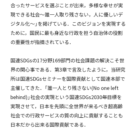
合ったサービスを選ぶことが出来，多様な幸せが実
現できる社会～誰一人取り残さない，人に優しいデ
ジタル化～」を掲げている．このビジョンを実現する
ために，国民に最も身近な行政を担う自治体の役割
の重要性が指摘されている．
国連SDGsの17分野169部門の社会課題の解決こそ世
界の関心事である．第3章で言及したように，当研究
所は国連SDGsセミナーを国際貢献として国連本部で
主催してきた．「誰一人とり残さない(No one left
behind)」社会の実現という国連SDGs2030
年
目標を
実現させて，日本を先頭に全世界が来るべき超高齢
社会での行政サービスの質の向上に貢献することも
日本だから出来る国際貢献である．