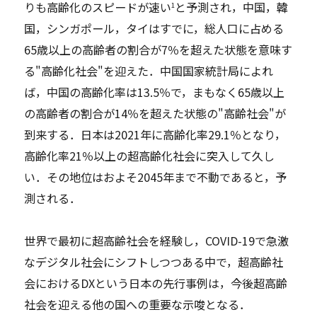
りも高齢化のスピードが速い
と予測され，中国，韓
1
国，シンガポール，タイはすでに，総人口に占める
65歳以上の高齢者の割合が7％を超えた状態を意味す
る"高齢化社会"を迎えた．中国国家統計局によれ
ば，中国の高齢化率は13.5％で，まもなく65歳以上
の高齢者の割合が14％を超えた状態の"高齢社会"が
到来する．日本は2021年に高齢化率29.1％となり，
高齢化率21％以上の超高齢化社会に突入して久し
い．その地位はおよそ2045年まで不動であると，予
測される．
世界で最初に超高齢社会を経験し，COVID-19で急激
なデジタル社会にシフトしつつある中で，超高齢社
会におけるDXという日本の先行事例は，今後超高齢
社会を迎える他の国への重要な示唆となる．