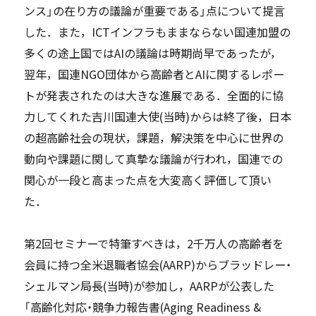
ンス」の在り方の議論が重要である」点について提言
した．また，ICTインフラもままならない国連加盟の
多くの途上国ではAIの議論は時期尚早であったが，
翌年，国連NGO団体から高齢者とAIに関するレポー
トが発表されたのは大きな進展である．全面的に協
力してくれた吉川国連大使(当時)からは終了後，日本
の超高齢社会の現状，課題，解決策を中心に世界の
動向や課題に関して真摯な議論が行われ，国連での
関心が一段と高まった点を大変高く評価して頂い
た．
第2回セミナーで特筆すべきは，2千万人の高齢者を
会員に持つ全米退職者協会(AARP)からブラッドレー・
シェルマン局長(当時)が参加し，AARPが公表した
「高齢化対応・競争力報告書(Aging Readiness &