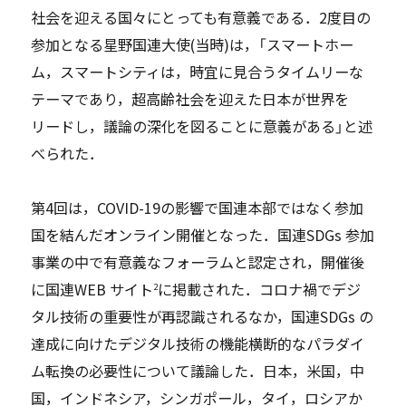
社会を迎える国々にとっても有意義である．2度目の
参加となる星野国連大使(当時)は，「スマートホー
ム，スマートシティは，時宜に見合うタイムリーな
テーマであり，超高齢社会を迎えた日本が世界を
リードし，議論の深化を図ることに意義がある」と述
べられた．
第4回は，COVID-19の影響で国連本部ではなく参加
国を結んだオンライン開催となった．国連SDGs 参加
事業の中で有意義なフォーラムと認定され，開催後
に国連WEB サイト
に掲載された．コロナ禍でデジ
2
タル技術の重要性が再認識されるなか，国連SDGs の
達成に向けたデジタル技術の機能横断的なパラダイ
ム転換の必要性について議論した．日本，米国，中
国，インドネシア，シンガポール，タイ，ロシアか