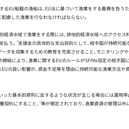
するEU船籍の漁船は、EU法に基づいて漁業をする義務を負うため(規
に配慮した漁業を行なわなければならない。
排他的経済水域で漁業をする際には、排他的経済水域へのアクセス
支払う。
支援金の具体的な支出目的として、相手国が持続可能
15
データを収集するための教育を充実させること、モニタリング
締結により、漁業に関するEUのルールがSFPAs協定の相手国
るEUの良い影響が、資金不足等を理由に持続可能な漁業方法や
義といった基本的原則に反するような状況が生じる場合には運用停
労働契約にすること、
等が規定されており、漁業資源の管理以外につ
17