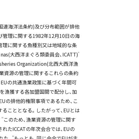
国連海洋法条約)及び分布範囲が排他
理に関する1982年12月10日の海
管理に関する魚種別又は地域的な条
ic Tunas(大西洋まぐろ類委員会、ICATT)
9
es Organization(北西大西洋漁
漁業資源の管理に関するこれらの条約
EUの共通漁業政策に基づく年間可
種を漁獲する各加盟国間で配分し、加
EUの排他的権限事項であるため、こ
することとなる。したがって、EUとは
。
このため、漁業資源の管理に関す
11
れたICCATの年次会合では、EUの
された。
もっとも、同じ会合でEUが主
12