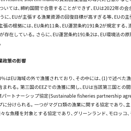
いては、締約国間で合意することができず、EUは2022年の
うに、EUが主張する漁業資源の回復目標が高すぎる等、EUの
張の根拠には、EU条約11条、EU運営条約191条2が規定する
が存在している。さらに、EU運営条約191条2は、EU環境法の
。
漁業政策の影響
0％はEU海域の外で漁獲されており、その中には、(1)で述べた
含まれる。第三国のEEZでの漁獲に関し、EUは当該第三国との
ップ協定(Sustainable fisheries partnership agr
イプに分けられる。一つがマグロ類の漁業に関する協定であり、
々な魚種を対象とする協定であり、グリーンランド、モロッコ、