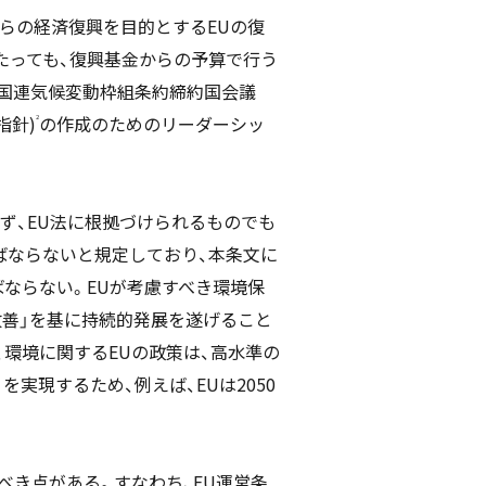
からの経済復興を目的とするEUの復
たっても、復興基金からの予算で行う
4回国連気候変動枠組条約締約国会議
指針)
の作成のためのリーダーシッ
2
ず、EU法に根拠づけられるものでも
ればならないと規定しており、本条文に
ならない。EUが考慮すべき環境保
の改善」を基に持続的発展を遂げること
、環境に関するEUの政策は、高水準の
を実現するため、例えば、EUは2050
べき点がある。すなわち、EU運営条