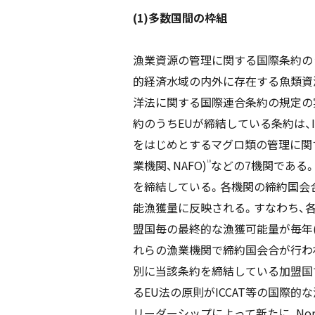
(1)多数国間の枠組
漁業資源の管理に関する国際条約の
的経済水域の内外に存在する魚類資源
洋法に関する国際連合条約の規定の
約のうちEUが締結している条約は、Internati
をはじめとするマグロ類の管理に関する5機関、
業機関、NAFO)
などの7機関である
10
を締結している。各機関の締約国会
能漁獲量に反映される。すなわち、
盟国毎の最終的な漁獲可能量が毎年(
れらの漁業機関で締約国会合が行われ
別に当該条約を締結している加盟国
るEU法の原則がICCAT等の国際的
リーダーシップによって新たに、North 