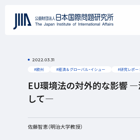
2022.03.31
#欧州
#経済＆グローバル・イシュー
#研究レポー
EU環境法の対外的な影響 
して―
佐藤智恵（明治大学教授）