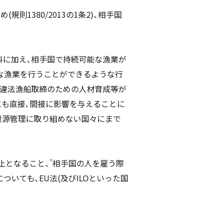
則1380/2013の1条2)、相手国
料に加え、相手国で持続可能な漁業が
な漁業を行うことができるような行
や違法漁船取締のための人材育成等が
にも直接、間接に影響を与えることに
資源管理に取り組めない国々にまで
止となること、
相手国の人を雇う際
16
いても、EU法(及びILOといった国