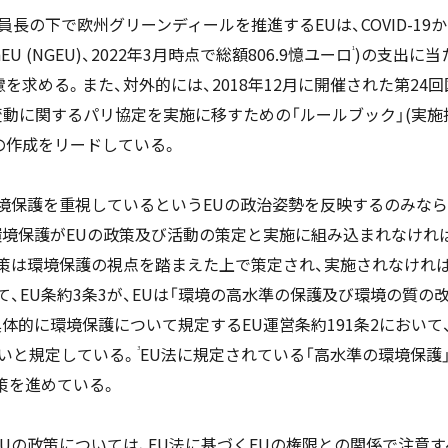
員長の下で欧州グリーンディールを推進するEUは、COVID-19
onEU (NGEU)、2022年3月時点で総額806.9憶ユーロ
)の支出に当
1
を求める。また、対外的には、2018年12月に開催された第2
候変動に関するパリ協定を実施に移すための「ルールブック」(実施
の作成をリードしている。
環境保護を重視しているというEUの政治姿勢を反映するのみなら
、環境保護がEUの政策及び活動の策定と実施に組み込まれなけ
政策は環境保護の視点を踏まえた上で策定され、実施されなければ
て、EU条約3条3が、EUは「環境の高水準の保護及び環境の質
体的に環境保護について規定するEU運営条約191条2において
いと規定している。
EU法に規定されている「高水準の環境保護」
3
策を進めている。
Uの政策については、EU法に基づくEUの権限との関係で注意す