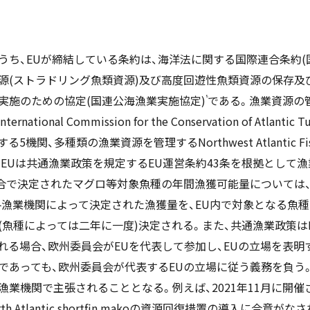
うち、EUが締結している条約は、海洋法に関する国際連合条約(
(ストラドリング魚類資源)及び高度回遊性魚類資源の保存及び管
実施のための協定(国連公海漁業実施協定)
である。漁業資源の
8
onal Commission for the Conservation of Atlant
多種類の漁業資源を管理するNorthwest Atlantic Fisheri
。EUは共通漁業政策を規定するEU運営条約43条を根拠として
合で決定されたマグロ等対象魚種の年間漁獲可能量については、
各漁業機関によって決定された漁獲量を、EU内で対象となる魚
魚種によっては二年に一度)決定される。また、共通漁業政策は
る場合、欧州委員会がEUを代表して参加し、EUの立場を表明
であっても、欧州委員会が代表するEUの立場に従う義務を負う
な漁業機関で主張されることとなる。例えば、2021年11月に開催さ
Atlantic shortfin makoの資源回復措置の導入に合意がな