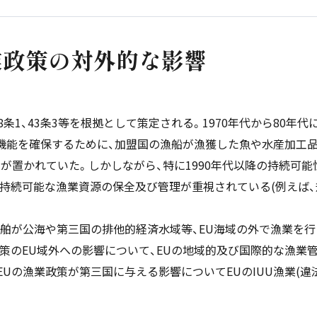
業政策の対外的な影響
8条1、43条3等を根拠として策定される。1970年代から80年代
の機能を確保するために、加盟国の漁船が漁獲した魚や水産加工
)に重点が置かれていた。しかしながら、特に1990年代以降の持続
続可能な漁業資源の保全及び管理が重視されている(例えば、規則13
舶が公海や第三国の排他的経済水域等、EU海域の外で漁業を行う際
業政策のEU域外への影響について、EUの地域的及び国際的な漁
EUの漁業政策が第三国に与える影響についてEUのIUU漁業(違