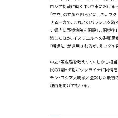
ロシア制裁に動く中、中東における
「中立」の立場を明らかにした。ウ
せる一方で、これとのバランスを取
ナ領内に野戦病院を開設し、開戦後1
築したほか、イスラエルへの避難民
「帰還法」が適用されるが、非ユダ
中立・等距離を唱えつつ、しかし相
民の7割～8割がウクライナに同情
チン・ロシア大統領と会談した最初
理由を掲げてもいる。