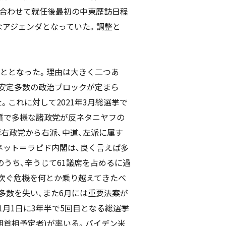
に合わせて就任後最初の中東歴訪日程
なアジェンダとなっていた。調整と
こととなった。理由は大きく二つあ
も安定多数の政治ブロックが定まら
。これに対して2021年3月総選挙で
質で多様な諸政党が反ネタニヤフの
右政党から右派、中道、左派に属す
ネット＝ラピド内閣は、良く言えば多
のうち、辛うじて61議席を占めるに過
次ぐ危機を何とか乗り越えてきたベ
多数を失い、また6月には重要法案が
1月1日に3年半で5回目となる総選挙
期首相予定者)が率いる。バイデン米