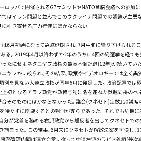
ヨーロッパで開催されるG7サミットやNATO首脳会議への参加
いてはイラン問題と並んでこのウクライナ問題での調整が主要
側に引き寄せる圧力行使にほかならない。
程は6月初頭になって急遽延期され、7月中旬に繰り下げられる
ある。2019年4月以降わずか2年のうちに4回の総選挙を経て
ったにせよネタニヤフ政権の最長不倒記録(12年)が続いていた
タニヤフかに絞られ、その結果、政策やイデオロギーでは全く異
類例を見ない大連立政権が同年6月に発足した。政治配置では極
史上初となるアラブ政党が政権与党に名を連ねた呉越同舟のベ
合そのものにほかならなかった。議会(クネセト)定数120議席
年を待たずに崩壊するとの観測が専らであった。それでも危機に
月に自分が党首を務める右派政党から離反者を出してクネセトでの
詰まった。この結果、6月末にクネセトが解散法案を可決し、1
、事務管理内閣は連立合意に従って中道左派のラピド外相(兼次