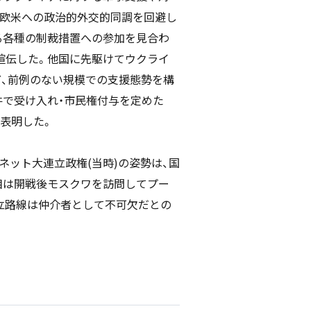
に欧米への政治的外交的同調を回避し
る各種の制裁措置への参加を見合わ
喧伝した。他国に先駆けてウクライ
ど、前例のない規模での支援態勢を構
件で受け入れ・市民権付与を定めた
表明した。
ット大連立政権(当時)の姿勢は、国
相は開戦後モスクワを訪問してプー
立路線は仲介者として不可欠だとの