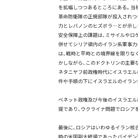
を拡幅しつつあるところにある。当
革命防衛隊の正規部隊が投入されつ
力とレバノンのヒズボラ―とが示し
安全保障上の課題は、ミサイルやロ
併せてシリア領内のイラン系軍事力
は、戦時と平時との境界線を限りなく曖昧と
かしながら、このドクトリンの主要
ネタニヤフ前政権時代にイスラエル
件や手順の下にイスラエルのイラン
ベネット政権及び今後のイスラエル
提であり、ウクライナ問題でロシア
最後に、ロシアはいわゆるイラン核合
時の米国副大統領であったバイデン