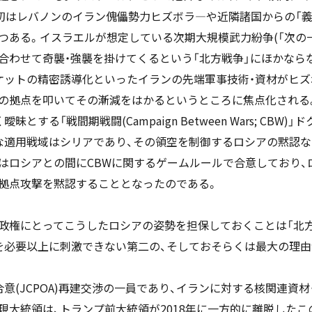
初はレバノンのイラン傀儡勢力ヒズボラ―や近隣諸国からの「義
つある。イスラエルが想定している次期大規模武力紛争(「次の一
合わせて奇襲・強襲を掛けてくるという「北方戦争」にほかなら
ケットの精密誘導化といったイランの先端軍事技術・資材がヒズ
の拠点を叩いてその漸減をはかるというところに焦点化される
する「戦間期戦闘(Campaign Between Wars; CB
な適用戦域はシリアであり、その領空を制御するロシアの黙認な
はロシアとの間にCBWに関するゲームルールで合意しており、
拠点攻撃を黙認することとなったのである。
政権にとってこうしたロシアの姿勢を担保しておくことは「北
を必要以上に刺激できない第二の、そしておそらくは最大の理由
意(JCPOA)再建交渉の一員であり、イランに対する核関連資
現大統領は、トランプ前大統領が2018年に一方的に離脱した