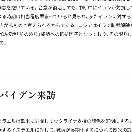
懸念を抱いている。合意が復活しても、中断中にイランが対抗し
なる時期は相当程度早まっていると見られ、またイランに対する
広がるものと考えられるからである。ロシアはイラン制裁解除
POA復活「前のめり」姿勢への抵抗因子となっており、その限
る。
バイデン来訪
スラエルは欧米に同調してウクライナ支持の旗色を鮮明にする
始するイスラエルに対して、戦況が長期化するにつれて欧米の論