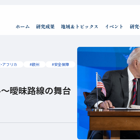
ホーム
研究成果
地域＆トピックス
イベント
研究
東・アフリカ
#欧州
#安全保障
ル～曖昧路線の舞台