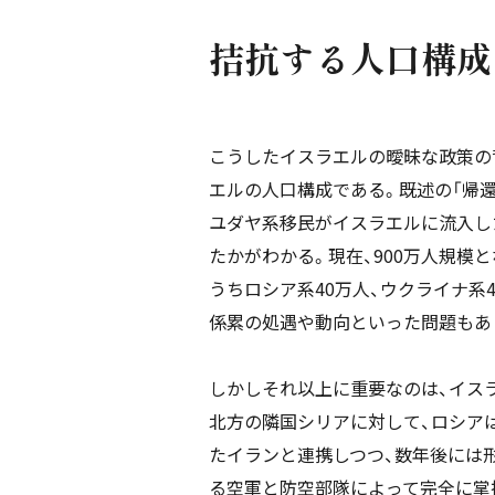
拮抗する人口構成
こうしたイスラエルの曖昧な政策の
エルの人口構成である。既述の「帰還
ユダヤ系移民がイスラエルに流入し
たかがわかる。現在、900万人規模
うちロシア系40万人、ウクライナ系
係累の処遇や動向といった問題もあ
しかしそれ以上に重要なのは、イスラ
北方の隣国シリアに対して、ロシア
たイランと連携しつつ、数年後には
る空軍と防空部隊によって完全に掌