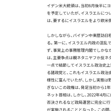
イデン米大統領は、当初6月後半に
を予定していたが、イスラエルにつ
は、要するにイスラエルをより欧米
しかしながら、バイデン中東歴訪日
る。第一に、イスラエル内政の混乱で
ず、事実上の事務管理内閣でしかなか
は、主要争点は親ネタニヤフか反ネ
一点で結節してイスラエル政治史上
る諸政党と、これもイスラエル政治
様性に富んでいたが、しかし実態は野
ぎないこの政権は、発足当初から1
ネット首相は、しかし、2022年4
否決されるなど政局運営に完全に行き
が実施されることとなった。この間