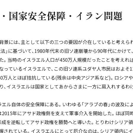
・国家安全保障・イラン問題
背景には、主として以下の三つの要因が介在していると考えられ
法」に基づいて、1980年代末の旧ソ連崩壊から90年代にかけ
た。当時のイスラエル人口が450万人規模だったことを考えれ
となっているイスラエルで、この旧ソ連系ユダヤ人市民はおよそ1
40万人とほぼ拮抗している(残余は中央アジア系など)。ロシア
り、イスラエルは国家としてあからさまに一方に肩入れするわ
エル自体の安全保障にある。いわゆる「アラブの春」の波及によ
は2015年にアサド政権側を支えて軍事介入を開始した。ほぼ同
形成を逆転してアサド政権を勝勢へと導いた。とりわけシリア領
握されている。イスラエルにとって厄介なのは、シリア領内にイ