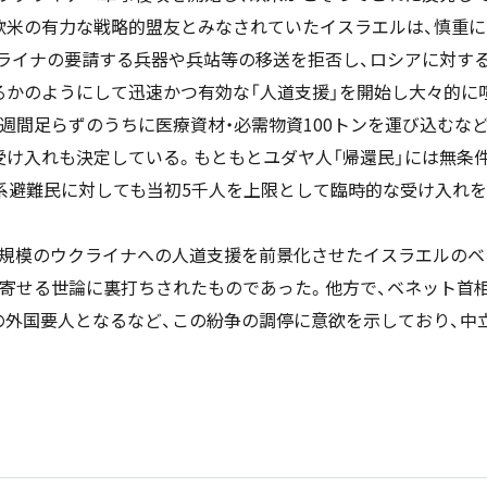
欧米の有力な戦略的盟友とみなされていたイスラエルは、慎重
クライナの要請する兵器や兵站等の移送を拒否し、ロシアに対す
るかのようにして迅速かつ有効な「人道支援」を開始し大々的に
週間足らずのうちに医療資材・必需物資100トンを運び込むな
受け入れも決定している。もともとユダヤ人「帰還民」には無条
ヤ系避難民に対しても当初5千人を上限として臨時的な受け入れを
当規模のウクライナへの人道支援を前景化させたイスラエルのベネ
を寄せる世論に裏打ちされたものであった。他方で、ベネット首
の外国要人となるなど、この紛争の調停に意欲を示しており、中