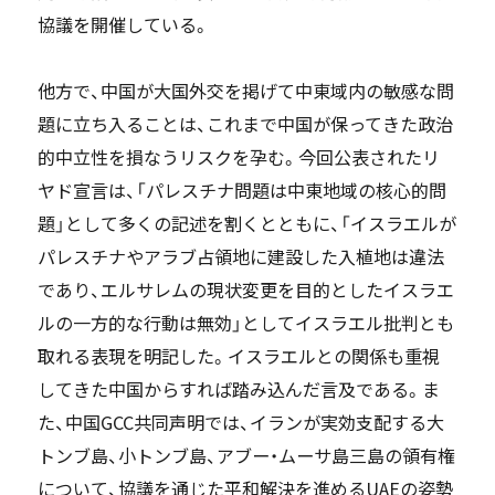
協議を開催している。
他方で、中国が大国外交を掲げて中東域内の敏感な問
題に立ち入ることは、これまで中国が保ってきた政治
的中立性を損なうリスクを孕む。今回公表されたリ
ヤド宣言は、「パレスチナ問題は中東地域の核心的問
題」として多くの記述を割くとともに、「イスラエルが
パレスチナやアラブ占領地に建設した入植地は違法
であり、エルサレムの現状変更を目的としたイスラエ
ルの一方的な行動は無効」としてイスラエル批判とも
取れる表現を明記した。イスラエルとの関係も重視
してきた中国からすれば踏み込んだ言及である。ま
た、中国GCC共同声明では、イランが実効支配する大
トンブ島、小トンブ島、アブー・ムーサ島三島の領有権
について、協議を通じた平和解決を進めるUAEの姿勢