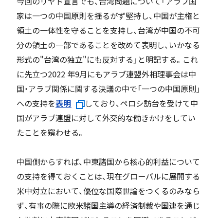
今回のリヤド宣言でも、台湾問題について「アラブ国
家は一つの中国原則を揺るがず堅持し、中国が主権と
領土の一体性を守ることを支持し、台湾が中国の不可
分の領土の一部であることを改めて表明し、いかなる
形式の"台湾の独立"にも反対する」と明記する。これ
に先立つ2022 年9月にもアラブ連盟外相理事会は中
国・アラブ関係に関する決議の中で「一つの中国原則」
への支持を
表明
しており、ペロシ訪台を受けて中
国がアラブ連盟に対して外交的な働きかけをしてい
たことを窺わせる。
中国側からすれば、中東諸国から核心的利益について
の支持を得ておくことは、現在グローバルに展開する
米中対立において、優位な国際世論をつくるのみなら
ず、有事の際に欧米諸国主導の経済制裁や国連を通じ