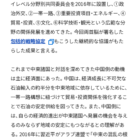
イレベル分野別共同委員会を2016年に設置し、①政
治外交、②一帯一路、③重要投資項目・エネルギー、④
貿易・投資、⑤文化、⑥科学技術・観光という広範な分
野の関係発展を進めてきた。今回両首脳が署名した
包括的戦略協定
もこうした継続的な協議がもた
らした成果と言える。
これまで中東諸国と対話を深めてきた中国側の動機
は主に経済面にあった。中国は、経済成長に不可欠な
石油輸入の約半分を中東地域に依存しているために、
一帯一路構想に紐づけて貿易・投資関係を強化するこ
とで石油の安定供給を図ってきた。また、中国側に
は、自らの経済的進出が中東諸国へ発展の機会を与え
るのみならず地域の安定にもつながるとの理解があ
る。2016年に習近平がアラブ連盟で「中東の混乱の根