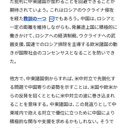
た批判に中東諸国が加わることを回避できることが
期待されていよう。これはロシアのウクライナ侵攻
を経た
教訓の一つ
でもあろう。中国は、ロシアと
一定の距離を維持しながらも、発展途上国に積極的に
働きかけて、ロシアへの経済制裁、ウクライナへの武
器支援、国連でのロシア排除を主導する欧米諸国の動
きが国際社会のコンセンサスとなることを防いでき
た。
他方で、中東諸国側からすれば、米中対立で先鋭化す
る問題で中国寄りの姿勢を示すことは、米国や欧米か
らの反発を招くとともに米中対立の波に巻き込まれ
ることを意味する。中東諸国は、この見返りとして中
東域内で抱える対立で優位に立つために中国により
積極的な関与や支援を求めるかもしれない。そうで