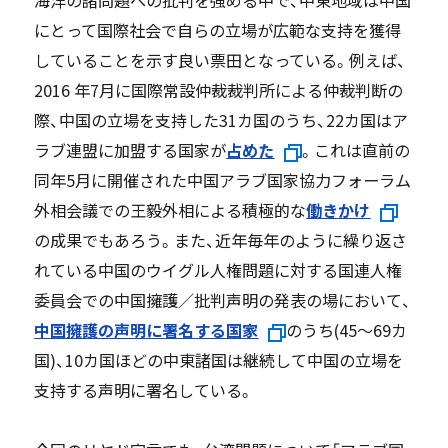
にとって国際社会で自らの立場が広範な支持を獲得
していることを示す良い票田となっている。例えば、
2016 年7月に国際常設仲裁裁判所による仲裁判断の
際、中国の立場を支持した31カ国のうち、22カ国はア
ラブ連盟に加盟する国家が
占めた
。これは直前の
同年5月に開催された中国アラブ国家協力フォーラム
外相会議での王毅外相による積極的な
働きかけ
の成果でもあろう。また、近年毎年のように繰り返さ
れている中国のウイグル人権問題に対する国連人権
委員会での中国擁護／批判声明の発表の場において、
中国擁護の声明に署名する国家
のうち(45〜69カ
国)、10カ国ほどの中東諸国は継続して中国の立場を
支持する声明に署名している。