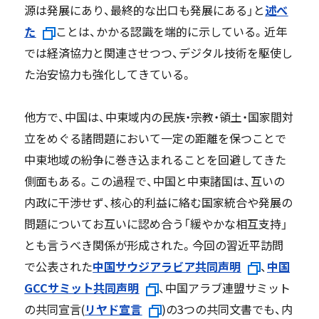
源は発展にあり、最終的な出口も発展にある」と
述べ
た
ことは、かかる認識を端的に示している。近年
では経済協力と関連させつつ、デジタル技術を駆使し
た治安協力も強化してきている。
他方で、中国は、中東域内の民族・宗教・領土・国家間対
立をめぐる諸問題において一定の距離を保つことで
中東地域の紛争に巻き込まれることを回避してきた
側面もある。この過程で、中国と中東諸国は、互いの
内政に干渉せず、核心的利益に絡む国家統合や発展の
問題についてお互いに認め合う「緩やかな相互支持」
とも言うべき関係が形成された。今回の習近平訪問
で公表された
中国サウジアラビア共同声明
、
中国
GCCサミット共同声明
、中国アラブ連盟サミット
の共同宣言(
リヤド宣言
)の3つの共同文書でも、内