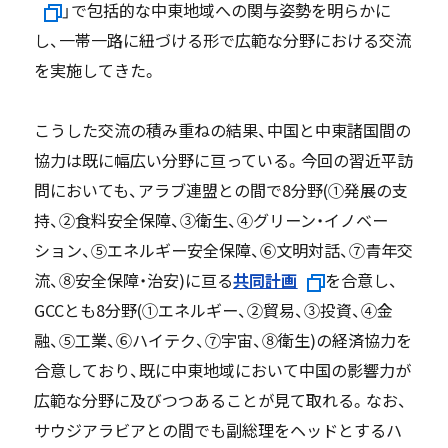
」で包括的な中東地域への関与姿勢を明らかに
し、一帯一路に紐づける形で広範な分野における交流
を実施してきた。
こうした交流の積み重ねの結果、中国と中東諸国間の
協力は既に幅広い分野に亘っている。今回の習近平訪
問においても、アラブ連盟との間で8分野(①発展の支
持、②食料安全保障、③衛生、④グリーン・イノベー
ション、⑤エネルギー安全保障、⑥文明対話、⑦青年交
流、⑧安全保障・治安)に亘る
共同計画
を合意し、
GCCとも8分野(①エネルギー、②貿易、③投資、④金
融、⑤工業、⑥ハイテク、⑦宇宙、⑧衛生)の経済協力を
合意しており、既に中東地域において中国の影響力が
広範な分野に及びつつあることが見て取れる。なお、
サウジアラビアとの間でも副総理をヘッドとするハ