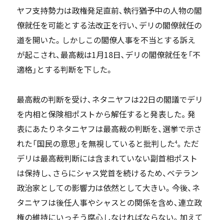
ヤフ支持勢力は政権発足直前、執行猶予中の人物の閣
僚就任を可能とする法改正を行い、デリの閣僚就任の
道を開いた。しかしこの閣僚人事を不当とする訴え
が起こされ、最高裁は1月18日、デリの閣僚就任を「不
適格」とする判断を下した。
最高裁の判断を受け、ネタニヤフは22日の閣議でデリ
を内相と保険相ポストから解任すると発表した。発
表にあたりネタニヤフは最高裁の判断を、選挙で示さ
れた「国民の意思」を無視していると批判した
。ただ
4
デリは最高裁判断には含まれていない副首相ポスト
は保持し、さらにシャス党首を続けるため、ベテラン
政治家としての影響力は依然として大きい。今後、ネ
タニヤフは後任人事やシャスとの関係を含め、連立政
権の維持にいっそう腐心しなければならない。加えて