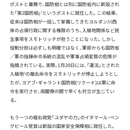
ポストと兼務で、国防相とは別に国防省内に新設され
た「第2国防相」
というポストに就任した。この結果、
1
従来は国防相が一括して掌握してきたヨルダン川西
岸の占領行政に関する権限のうち、入植地関係など民
生事項をスモトリッチが担うことになった。しかし
役割分担は必ずしも明確ではなく、軍部からも国防省
／軍の指揮命令系統の混乱や軍事占領変質の危険が
指摘されている。実際、1月20日には、「違法」とされた
入植地
の撤去命令をスモトリッチが停止しようとし
2
たが、ヨアブ・ギャラント国防相(リクード)は軍に命
令を実行させ、両閣僚の間で早くも対立が生じてい
る。
もう一つの極右政党「ユダヤの力」のイタマール・ベン
グビール党首は新設の国家安全保障相に就任した。