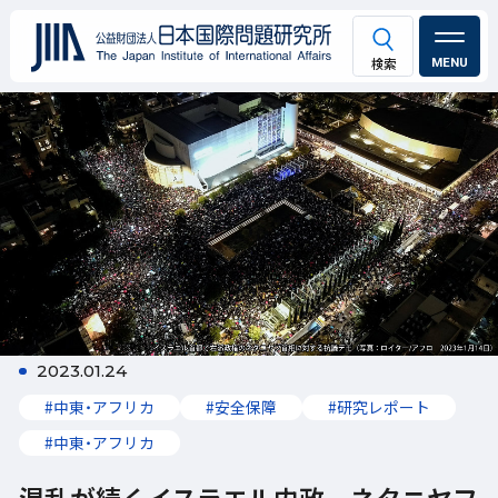
MENU
2023.01.24
#中東・アフリカ
#安全保障
#研究レポート
#中東・アフリカ
混乱が続くイスラエル内政―ネタニヤフ