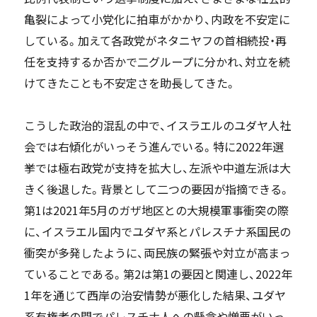
亀裂によって小党化に拍車がかかり、内政を不安定に
している。加えて各政党がネタニヤフの首相続投・再
任を支持するか否かで二グループに分かれ、対立を続
けてきたことも不安定さを助長してきた。
こうした政治的混乱の中で、イスラエルのユダヤ人社
会では右傾化がいっそう進んでいる。特に2022年選
挙では極右政党が支持を拡大し、左派や中道左派は大
きく後退した。背景として二つの要因が指摘できる。
第1は2021年5月のガザ地区との大規模軍事衝突の際
に、イスラエル国内でユダヤ系とパレスチナ系国民の
衝突が多発したように、両民族の緊張や対立が高まっ
ていることである。第2は第1の要因と関連し、2022年
1年を通じて西岸の治安情勢が悪化した結果、ユダヤ
系有権者の間でパレスチナ人への懸念や憎悪がいっ