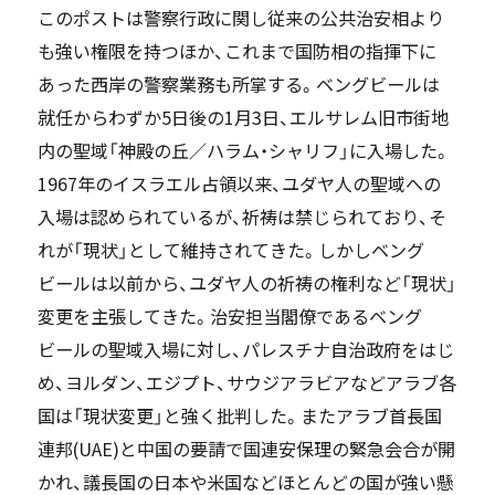
このポストは警察行政に関し従来の公共治安相より
も強い権限を持つほか、これまで国防相の指揮下に
あった西岸の警察業務も所掌する。ベングビールは
就任からわずか5日後の1月3日、エルサレム旧市街地
内の聖域「神殿の丘／ハラム・シャリフ」に入場した。
1967年のイスラエル占領以来、ユダヤ人の聖域への
入場は認められているが、祈祷は禁じられており、そ
れが「現状」として維持されてきた。しかしベング
ビールは以前から、ユダヤ人の祈祷の権利など「現状」
変更を主張してきた。治安担当閣僚であるベング
ビールの聖域入場に対し、パレスチナ自治政府をはじ
め、ヨルダン、エジプト、サウジアラビアなどアラブ各
国は「現状変更」と強く批判した。またアラブ首長国
連邦(UAE)と中国の要請で国連安保理の緊急会合が開
かれ、議長国の日本や米国などほとんどの国が強い懸