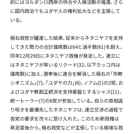
的にはヨルダン川西岸の併合や入植活動の推進、さら
に国内政治でもユダヤ人の権利拡大などを主張して
いる。
極右政党が躍進した結果、従来からネタニヤフを支持
してきた勢力の合計議席数は64と過半数(61)を超え、
同年12月29日にネタニヤフ政権が発足した。連立に
はネタニヤフが率いるリクード(32、以下カッコ内は
議席数)に加え、選挙後に連合を解消した極右の「宗教
シオニズム」(7)、「ユダヤの力」(6)、ノアム(1)の3党、お
よびユダヤ教超正統派を支持基盤とするシャス(11)、
統一トーラー(7)の6党が参加している。自らの首相返
り咲きを最優先したネタニヤフは、連立交渉の過程で
各党の要求を次々に受け入れた。このため新政権は
発足直後から、極右政党などが主張している極端な政