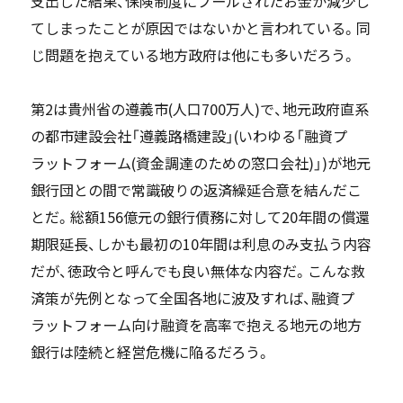
支出した結果、保険制度にプールされたお金が減少し
てしまったことが原因ではないかと言われている。同
じ問題を抱えている地方政府は他にも多いだろう。
第2は貴州省の遵義市(人口700万人)で、地元政府直系
の都市建設会社「遵義路橋建設」(いわゆる「融資プ
ラットフォーム(資金調達のための窓口会社)」)が地元
銀行団との間で常識破りの返済繰延合意を結んだこ
とだ。総額156億元の銀行債務に対して20年間の償還
期限延長、しかも最初の10年間は利息のみ支払う内容
だが、徳政令と呼んでも良い無体な内容だ。こんな救
済策が先例となって全国各地に波及すれば、融資プ
ラットフォーム向け融資を高率で抱える地元の地方
銀行は陸続と経営危機に陥るだろう。