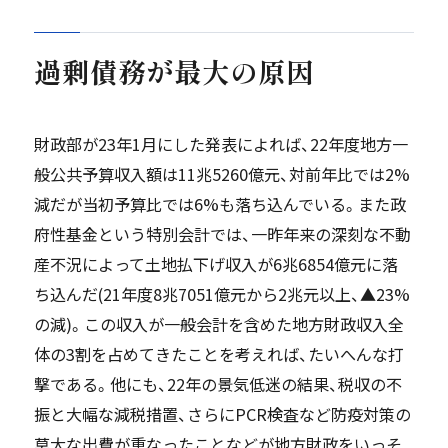
過剰債務が最大の原因
財政部が23年1月にした発表によれば、22年度地方一
般公共予算収入額は11兆5260億元、対前年比では2%
減だが当初予算比では6%も落ち込んでいる。また政
府性基金という特別会計では、一昨年来の深刻な不動
産不況によって土地払下げ収入が6兆6854億元に落
ち込んだ(21年度8兆7051億元から2兆元以上、▲23%
の減)。この収入が一般会計を含めた地方財政収入全
体の3割を占めてきたことを考えれば、たいへんな打
撃である。他にも、22年の景気低迷の結果、税収の不
振と大幅な減税措置、さらにPCR検査など防疫対策の
莫大な出費が重なったことなどが地方財政をいっそ