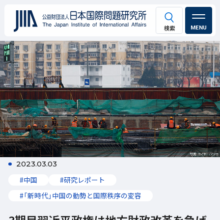
MENU
2023.03.03
#中国
#研究レポート
#「新時代」中国の動勢と国際秩序の変容
3期目習近平政権は地方財政改革を急げ