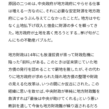
原因の二つめは、中央政府が地方政府にやらせる仕事
は増える一方なのに、それに必要な安定財源を地方政
府にじゅうぶん与えてこなかったことだ。地方はやむ
なく土地払下げ収入と借金に財源の多くを頼ってき
た。地方政府が土地を高く売ろうとする...挙げ句がこ
んにちの不動産バブルだ。
地方財政は14年にも放漫投資が祟って財政危機に
陥った「前科」がある。このときは従来禁じていた地
方債の発行を認めることで窮地を脱したが、その代わ
りに地方政府が求められた隠れ地方債の整理や財政
の見える化改革は、いつの間にか反古にされた。この
経緯に思いを致せば、中央財政が単純に地方財政難を
救済すれば「最後は中央が助けてくれる」という悪い
教訓を遺して今後も地方財政難が繰り返されるだろ