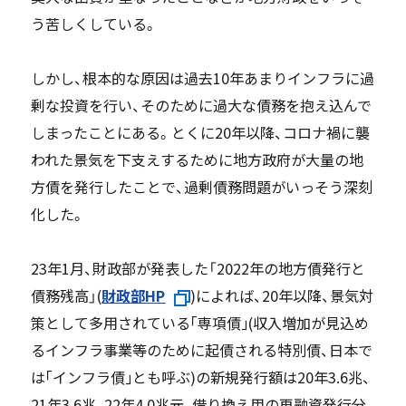
う苦しくしている。
しかし、根本的な原因は過去10年あまりインフラに過
剰な投資を行い、そのために過大な債務を抱え込んで
しまったことにある。とくに20年以降、コロナ禍に襲
われた景気を下支えするために地方政府が大量の地
方債を発行したことで、過剰債務問題がいっそう深刻
化した。
23年1月、財政部が発表した「2022年の地方債発行と
債務残高」(
財政部HP
)によれば、20年以降、景気対
策として多用されている｢専項債｣(収入増加が見込め
るインフラ事業等のために起債される特別債、日本で
は｢インフラ債｣とも呼ぶ)の新規発行額は20年3.6兆、
21年3.6兆、22年4.0兆元、借り換え用の再融資発行分