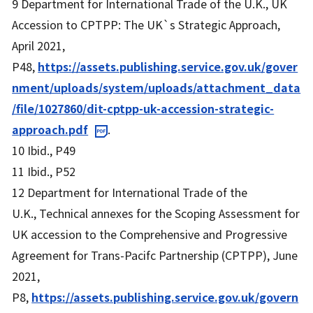
9 Department for International Trade of the U.K.,
UK
Accession to CPTPP: The UK`s Strategic Approach
,
April 2021,
P48,
https://assets.publishing.service.gov.uk/gover
nment/uploads/system/uploads/attachment_data
/file/1027860/dit-cptpp-uk-accession-strategic-
approach.pdf
.
10 Ibid., P49
11 Ibid., P52
12 Department for International Trade of the
U.K.,
Technical annexes for the Scoping Assessment for
UK accession to the Comprehensive and Progressive
Agreement for Trans-Pacifc Partnership (CPTPP)
, June
2021,
P8,
https://assets.publishing.service.gov.uk/govern