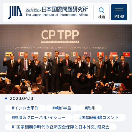
MENU
2023.04.13
#インド太平洋
#朝鮮半島
#欧州
#経済＆グローバル・イシュー
#国問研戦略コメント
#「国家間競争時代の経済安全保障と日本外交」研究会