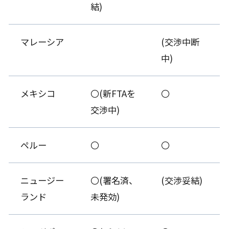
結)
マレーシア
(交渉中断
中)
メキシコ
〇(新FTAを
〇
交渉中)
ペルー
〇
〇
ニュージー
〇(署名済、
(交渉妥結)
ランド
未発効)