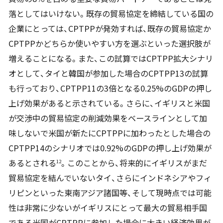
落としてはいけない。既存の貿易協定を締結している国の
企業にとっては、CPTPPが発効すれば、既存の貿易協定か
CPTPPかどちらか使いやすい方を選ぶといった選択肢が
増えることになる。また、この試算ではCPTPP拡大シナリ
オとして、タイと韓国が参加した場合のCPTPP13の試算
も行っており、CPTPP11の3倍となる0.25%のGDPの押し
上げ効果があると示されている。さらに、イギリスと米国
が交渉中の貿易協定の削減効果をベースラインとして加
味しないで米国が新たにCPTPPに加わったとした場合の
CPTPP14のシナリオでは0.92%のGDPの押し上げ効果が
あるとされる
。このことから、将来的にイギリスがまだ
12
貿易協定を結んでいないタイ、さらにインドネシアやフィ
リピンといった東南アジア諸国等、そして現時点では可能
性は非常に少ないがイギリスにとって最大の貿易相手国
である米国がCPTPPに参加した場合に大きい経済効果が