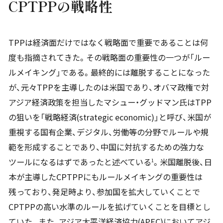
CPTPP
の戦略性
TPPは経済面だけではなく戦略面で重要であることは何
度も指摘されてきた。その戦略面の重要性の一つが「ルー
ルメイキング」である。最終的には離脱することになった
が、元々TPPを主導したのは米国であり、オバマ政権で対
アジア経済政策を担当したマシュー・グッドマン氏はTPP
の狙いを「戦略経済(strategic economic)」と呼び、米国が
重視する国有企業、デジタル、労働等の分野でルールや規
範を形成することであり、中国に対抗するための強力な
ツールになるはずであったと述べている
。米国離脱後、日
1
本が主導したCPTPPにもルールメイキングの重要性は
残っており、発足時より、参加国を拡大していくことで
CPTPPの高い水準のルールを拡げていくことを目標とし
ていた。また、アジア太平洋経済協力(APEC)においてアジ