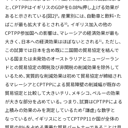
と、CPTPPはイギリスのGDPを0.08%押し上げる効果が
あると示されている(図2)
。産業別には、自動車と飲料・た
9
ばこが最も拡大するとされる
。イギリス加入の他の
10
CPTPP参加国への影響は、マレーシアの経済効果が最も
大きく、日本への経済効果はほぼないとされる
。ただし、
11
この試算では日本を含め既に二国間の貿易協定を結んで
いる国または未発効のオーストラリアとニュージーラン
ドとの貿易協定の関税及び非関税の削減効果を除外して
いるため、実質的な削減効果は初めて貿易協定が締結され
るマレーシアとCPTPPによる貿易障壁の削減幅が既存の
貿易協定と比較して大きいチリ、メキシコ、ペルーの効果
が大きな部分を占めている。つまり、試算はCPTPPによる
上積みの効果のみを測定しているため「謙虚」な数字と
なっているが、イギリスにとってCPTPP11か国が全体の
貿易の8％を占める重要な貿易パートナーであることは見