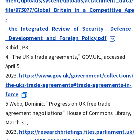
ment/uploads/system/uploads/attachment_data/
file/975077/Global_Britain_in_a_Competitive_Age
-
_the_Integrated_Review_of_Security__Defence_
_Development_and_Foreign_Policy.pdf
.
3 Ibid., P3
4 "The UK's trade agreements," GOV.UK., accessed
April 5,
2023.
https://www.gov.uk/government/collections/
the-uks-trade-agreements#trade-agreements-in-
force
.
5 Webb, Dominic. "Progress on UK free trade
agreement negotiations" House of Commons Library,
March 31,
2023,
https://researchbriefings.files.parliament.uk/