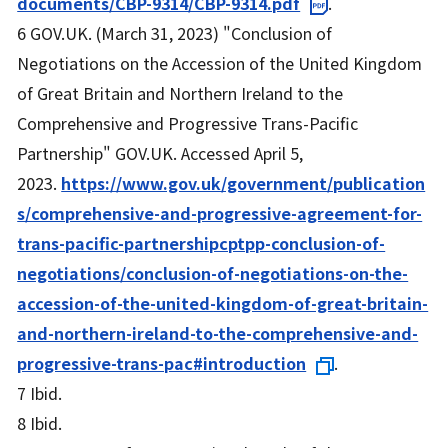
documents/CBP-9314/CBP-9314.pdf
.
6 GOV.UK. (March 31, 2023) "Conclusion of
Negotiations on the Accession of the United Kingdom
of Great Britain and Northern Ireland to the
Comprehensive and Progressive Trans-Pacific
Partnership" GOV.UK. Accessed April 5,
2023.
https://www.gov.uk/government/publication
s/comprehensive-and-progressive-agreement-for-
trans-pacific-partnershipcptpp-conclusion-of-
negotiations/conclusion-of-negotiations-on-the-
accession-of-the-united-kingdom-of-great-britain-
and-northern-ireland-to-the-comprehensive-and-
progressive-trans-pac#introduction
.
7 Ibid.
8 Ibid.