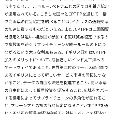
渉中であり、チリ、ペルー、ベトナムとの間では引継ぎ協定
が適用されている。こうした国々とCPTPPを通じて一括
で高水準の貿易協定を結べることは、イギリスの通商交渉
の加速に資するものだといえる。また、CPTPPは二国間貿
易協定とは違い、複数国が参加する広域貿易協定であるの
で複数国を跨ぐサプライチェーンが統一ルールの下につ
ながるという大きな利点もある。イギリス政府はCPTPP
加入のメリットについて、成長著しいインド太平洋への
ゲートウェイであること、世界第二位のサービス輸出国で
あるイギリスにとって新しいサービス市場の開拓につな
がること、データの自由な流通を促進すること、高い水準
の自由化によって貿易投資を促進すること、広域をカバー
する協定によってサプライチェーンの多角化が図れるこ
と、マレーシアとの初の貿易協定になること、CPTPPを通
じて不公正な貿易や経済的威圧に対抗することで経済安