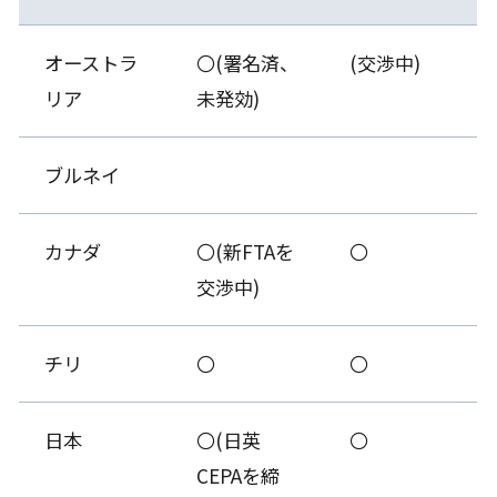
オーストラ
〇(署名済、
(交渉中)
リア
未発効)
ブルネイ
カナダ
〇(新FTAを
〇
交渉中)
チリ
〇
〇
日本
〇(日英
〇
CEPAを締