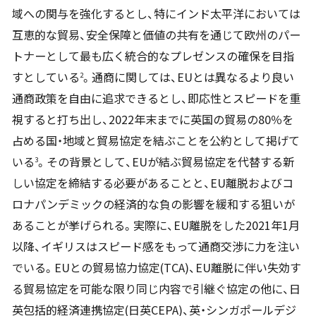
域への関与を強化するとし、特にインド太平洋においては
互恵的な貿易、安全保障と価値の共有を通じて欧州のパー
トナーとして最も広く統合的なプレゼンスの確保を目指
すとしている
。通商に関しては、EUとは異なるより良い
2
通商政策を自由に追求できるとし、即応性とスピードを重
視すると打ち出し、2022年末までに英国の貿易の80％を
占める国・地域と貿易協定を結ぶことを公約として掲げて
いる
。その背景として、EUが結ぶ貿易協定を代替する新
3
しい協定を締結する必要があることと、EU離脱およびコ
ロナパンデミックの経済的な負の影響を緩和する狙いが
あることが挙げられる。実際に、EU離脱をした2021年1月
以降、イギリスはスピード感をもって通商交渉に力を注い
でいる。EUとの貿易協力協定(TCA)、EU離脱に伴い失効す
る貿易協定を可能な限り同じ内容で引継ぐ協定の他に、日
英包括的経済連携協定(日英CEPA)、英・シンガポールデジ