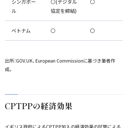
シンガポー
〇(デジタル
〇
ル
協定を締結)
ベトナム
〇
〇
出所：GOV.UK、European Commissionに基づき筆者作
成。
CPTPP
の経済効果
イギリス政府によるCPTPP加入の経済効果の試算による