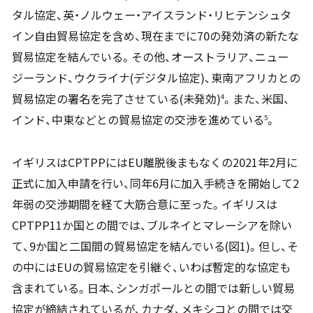
タル協定、英・ノルウェー・アイスランド・リヒテンシュタ
イン自由貿易協定を含め、現在までに70の発効済の新たな
貿易協定を結んでいる。その他、オーストラリア、ニュー
ジーランド、ウクライナ(デジタル協定)、東南アフリカとの
貿易協定の署名を完了させている(未発効)
。また、米国、
4
インド、中東などとの貿易協定の交渉を進めている
。
5
イギリスはCPTPPにはEU離脱後まもなくの2021年2月に
正式に加入申請を行い、同年6月に加入手続きを開始して2
年弱の交渉期間を経て大筋合意に至った。イギリスは
CPTPP11か国との間では、ブルネイとマレーシアを除い
て、9か国と二国間の貿易協定を結んでいる(図1)。但し、そ
の中にはEUの貿易協定を引継ぐ、いわば暫定的な協定も
含まれている。日本、シンガポールとの間では新しい貿易
協定が締結されているが、カナダ、メキシコとの間では交