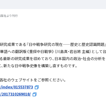
出版社より刊行
研究成果である『日中戦争研究の現在——歴史と歴史認識問題』
、台湾華語への翻訳版《重探中日戰爭》（川島真・岩谷將 主編）とし
る最新の研究成果を収めており、日本国内の政治・社会の分析を
、新たな日中戦争史像を構築し直すものです。
各社のウェブサイトをご参照ください。
/index/015537873
/2017310269018/