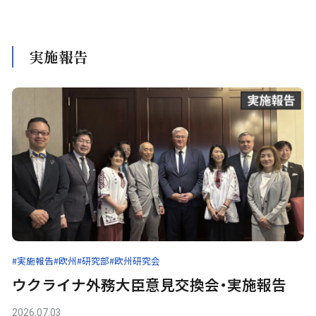
実施報告
#実施報告
#欧州
#研究部
#欧州研究会
ウクライナ外務大臣意見交換会・実施報告
2026.07.03