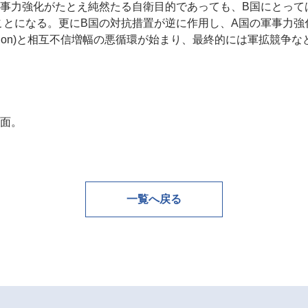
軍事力強化がたとえ純然たる自衛目的であっても、B国にとって
ことになる。更にB国の対抗措置が逆に作用し、A国の軍事力強
reaction)と相互不信増幅の悪循環が始まり、最終的には軍拡
7面。
一覧へ戻る