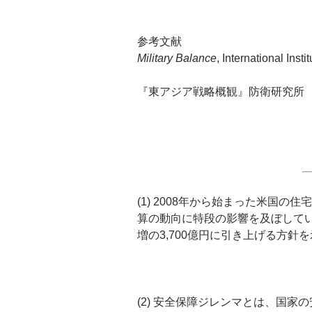
参考文献
Military Balance
, International Insti
『東アジア戦略概観』防衛研究所
(1) 2008年から始まった米
算の動向に特段の影響を及ぼしてい
増の3,700億円に引き上げる方針
(2) 安全保障ジレンマとは、国