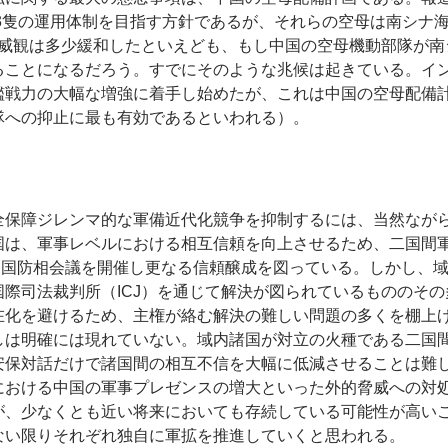
母3隻の運用体制を目指す方針であるが、それらの空母は南シナ
脅威観は多少緩和したといえども、もし中国の空母機動部隊が
ることになるだろう。すでにそのような兆候は起きている。イ
艦戦力の大幅な増強に着手し始めたが、これは中国の空母配備
隊への抑止に最も有効であるといわれる）。
全保障ジレンマ的な軍備近代化競争を抑制するには、当然なが
国は、軍事レベルにおける相互信頼を向上させるため、二国間
EAN国防相会議を開催し更なる信頼醸成を図っている。しかし、
際司法裁判所（ICJ）を通じて解決が図られているもののそ
在化を避けるため、主権が絡む解決の難しい問題の多くを棚上
しは明確には現れていない。域内諸国が対立の火種である二国
安保対話だけで諸国間の相互不信を大幅に低減させることは難し
における中国の軍事プレゼンスの増大といった外的脅威への対
が、少なくとも近い将来においても存続している可能性が高い
ない限りそれぞれ独自に軍拡を推進していくと思われる。