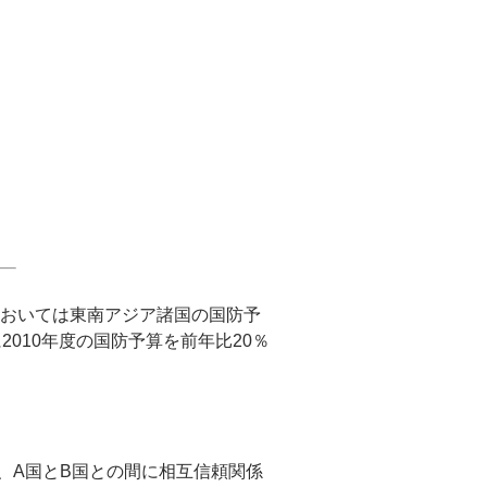
点においては東南アジア諸国の国防予
010年度の国防予算を前年比20％
、A国とB国との間に相互信頼関係