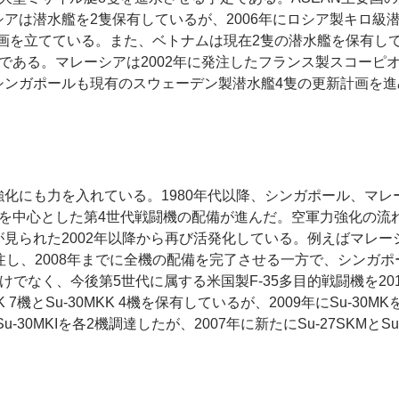
アは潜水艦を2隻保有しているが、2006年にロシア製キロ級
る計画を立てている。また、ベトナムは現在2隻の潜水艦を保有して
ある。マレーシアは2002年に発注したフランス製スコーピオン潜
シンガポールも現有のスウェーデン製潜水艦4隻の更新計画を進
化にも力を入れている。1980年代以降、シンガポール、マ
16を中心とした第4世代戦闘機の配備が進んだ。空軍力強化の流
られた2002年以降から再び活発化している。例えばマレーシア
発注し、2008年までに全機の配備を完了させる一方で、シンガポー
ただけでなく、今後第5世代に属する米国製F-35多目的戦闘機を2
 7機とSu-30MKK 4機を保有しているが、2009年にSu-3
Su-30MKIを各2機調達したが、2007年に新たにSu-27SKMと