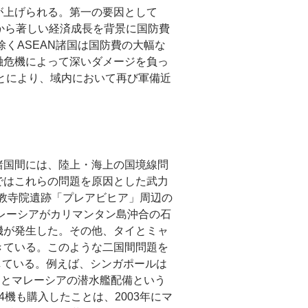
が上げられる。第一の要因として
代から著しい経済成長を背景に国防費
くASEAN諸国は国防費の大幅な
融危機によって深いダメージを負っ
ことにより、域内において再び軍備近
諸国間には、陸上・海上の国境線問
ではこれらの問題を原因とした武力
ー教寺院遺跡「プレアビヒア」周辺の
マレーシアがカリマンタン島沖合の石
機が発生した。その他、タイとミャ
きている。このような二国間問題を
している。例えば、シンガポールは
アとマレーシアの潜水艦配備という
4機も購入したことは、2003年にマ