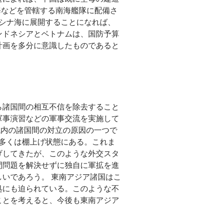
海などを管轄する南海艦隊に配備さ
南シナ海に展開することになれば、
ンドネシアとベトナムは、国防予算
計画を多分に意識したものであると
ら諸国間の相互不信を除去すること
軍事演習などの軍事交流を実施して
域内の諸国間の対立の原因の一つで
の多くは棚上げ状態にある。これま
げしてきたが、このような外交スタ
間問題を解決せずに独自に軍拡を進
いであろう。 東南アジア諸国はこ
処にも迫られている。このような不
ことを考えると、今後も東南アジア