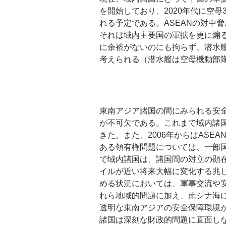
を開始しており、2020年代に空
れる予定である。ASEANの対中
それは域内主要国の軍拡を更に煽
に余裕がないのにも拘らず、潜水
考えられる（潜水艦は空母機動部
東南アジア諸国の間にみられる安
が不可欠である。これまで域内諸
きた。また、2006年からはAS
ある領有権問題については、一部国
で域内諸国は、諸国間の対立の顕
イルが近い将来大幅に変化する兆
める状況においては、軍事交流や
れら地域的問題に加え、南シナ海
透明な東南アジアの安全保障環境
諸国は深刻な財政的問題に直面し