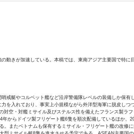
強の動きが加速している。本稿では、東南アジア主要国で特に
。
間哨戒艇やコルベット艦など沿岸警備隊レベルの装備しか保有
に力を入れており、事実上小規模ながら外洋型海軍に脱皮しつ
最新鋭の対空・対艦ミサイル及びステルス性を備えたフランス製ラ
04年からドイツ製フリゲート艦6隻を順次配備しているほか、2
る。またベトナムも保有するミサイル・フリゲート艦の改修に乗
大型ミサイル艇8隻を進水させる予定である。ASEAN主要国