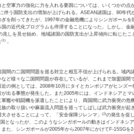
力と空軍力の強化に力を入れる要因については、いくつかの点
れに伴う国防支出の増加が上げられる。ASEAN諸国は、80年
ぎを削ってきたが、1997年の金融危機によりシンガポールを除
各国の近代化プログラムも停滞することになった。しかし、金
復の兆しを見せ始め、地域諸国の国防支出が上昇傾向に転じた
(1)
た
。
諸国間の二国間問題を巡る対立と相互不信が上げられる。域内
いなど様々な二国間問題が存在しているが、これまで加盟国間
近の例としては、2008年10月にタイとカンボジアがヒンズ
が出る事態が発生した。また2005年には、インドネシアと
に軍艦や戦闘機を派遣したことにより、両国間に武力衝突の危
民族の取り扱いや麻薬流入問題を巡ってしばしば武力衝突が起
(2)
増大させることによって、「安全保障ジレンマ」
の発生を促
艦保有国となったが、このようなシンガポールの動きはインドネシ
た、シンガポールが2005年から2007年にかけてF-15SGを2