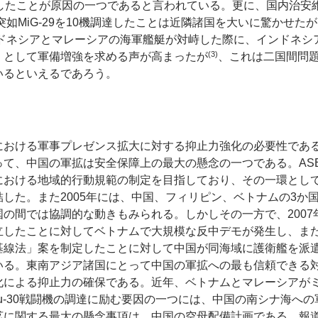
機発注したことが原因の一つであると言われている。更に、国内治
突如MiG-29を10機調達したことは近隣諸国を大いに驚かせたが
ンドネシアとマレーシアの海軍艦艇が対峙した際に、インドネ
(3)
」として軍備増強を求める声が高まったが
、これは二国間問
いるといえるであろう。
における軍事プレゼンス拡大に対する抑止力強化の必要性であ
て、中国の軍拡は安全保障上の最大の懸念の一つである。AS
おける地域的行動規範の制定を目指しており、その一環として
した。また2005年には、中国、フィリピン、ベトナムの3か
の間では協調的な動きもみられる。しかしその一方で、200
したことに対してベトナムで大規模な反中デモが発生し、また
基線法」案を制定したことに対して中国が同海域に護衛艦を派
いる。東南アジア諸国にとって中国の軍拡への最も信頼できる
化による抑止力の確保である。近年、ベトナムとマレーシアが
やSu-30戦闘機の調達に励む要因の一つには、中国の南シナ海へ
拡に関する最大の懸念事項は、中国の空母配備計画である。報