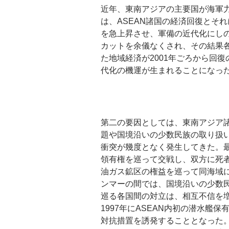
近年、東南アジアの主要国が海軍
は、ASEAN諸国の経済回復とそ
を急上昇させ、軍備の近代化にしの
カットを余儀なくされ、その結果
た地域経済が2001年ごろから回
代化の機運が生まれることになっ
第二の要因としては、東南アジア
題や国境沿いの少数民族の取り扱
衝突が幾度となく発生してきた。最
領有権を巡って交戦し、双方に死者
油ガス鉱区の権益を巡って同海域
ンマーの間では、国境沿いの少数
巡る各国間の対立は、相互不信を
1997年にASEAN内初の潜水
対抗措置を誘発することとなった。ま