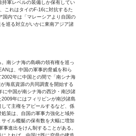
安維持軍レベルの装備しか保有してい
、これはタイのF-16に対抗するた
シア国内では「マレーシアより自国の
題を巡る対立がいかに東南アジア諸
る。南シナ海の島嶼の領有権を巡っ
EANは、中国の軍事的脅威を和ら
2002年に中国との間で「南シナ海
国が海底資源の共同調査を開始する
7年に中国が南シナ海の西沙・南沙諸
2009年にはフィリピンが南沙諸島
遣して主権をアピールするなど、係
対処策は、自国の軍事力強化と域外
ミサイル艦艇の保有数を大幅に増加
の軍事進出をけん制することがある。
道によれば、中国は既に空母の建造