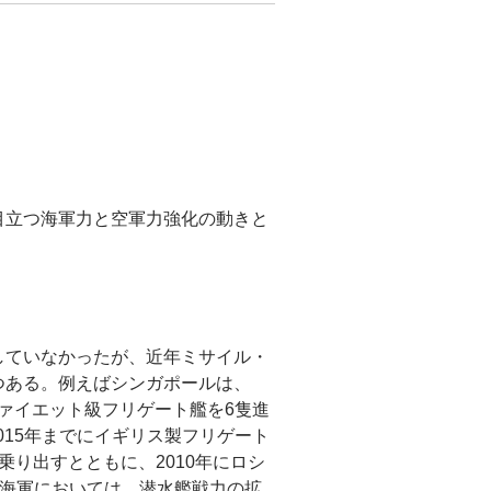
目立つ海軍力と空軍力強化の動きと
していなかったが、近年ミサイル・
つある。例えばシンガポールは、
ファイエット級フリゲート艦を6隻進
015年までにイギリス製フリゲート
り出すとともに、2010年にロシ
の海軍においては、潜水艦戦力の拡