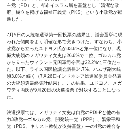
主党（PD）と、都市イスラム層を基盤とし「清潔な政
府」樹立を掲げる福祉正義党（PKS）という小政党が躍
進した。
7月5日の大統領選挙第一回投票の結果は、議会選挙に現
われた傾向をより明確な形で突きつけた。すなわち、小
政党から立ったユドヨノ氏が33.6%と第一位になり、現
職大統領のメガワティ女史は26.6%で二位、ゴルカル党
から立ったウィラント元国軍司令官は22.2%で三位だっ
た。以下、ライス国民協議会議長14.7%、ハムザ副大統
領3.0%と続く（7月26日インドネシア総選挙委員会発表
の大統領選最終集計結果）。この結果、ユドヨノ、メガ
ワティ両氏が9月20日の決選投票で対決することになっ
た。
決選投票では、メガワティ女史は自党のPDI-Pと他の有
力3政党―ゴルカル党、開発統一党（PPP）、繁栄平和
党（PDS、キリスト教徒が支持基盤）―の4党の連合を