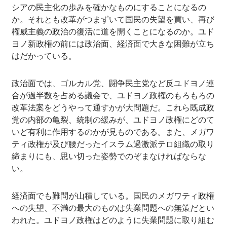
シアの民主化の歩みを確かなものにすることになるの
か。それとも改革がつまずいて国民の失望を買い、再び
権威主義の政治の復活に道を開くことになるのか。ユド
ヨノ新政権の前には政治面、経済面で大きな困難が立ち
はだかっている。
政治面では、ゴルカル党、闘争民主党など反ユドヨノ連
合が過半数を占める議会で、ユドヨノ政権のもろもろの
改革法案をどうやって通すかが大問題だ。これら既成政
党の内部の亀裂、統制の緩みが、ユドヨノ政権にどのて
いど有利に作用するのかが見ものである。また、メガワ
ティ政権が及び腰だったイスラム過激派テロ組織の取り
締まりにも、思い切った姿勢でのぞまなければならな
い。
経済面でも難問が山積している。国民のメガワティ政権
への失望、不満の最大のものは失業問題への無策だとい
われた。ユドヨノ政権はどのように失業問題に取り組む