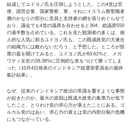
結成してユドヨノ氏を圧倒しようとした。この4党は官
僚、国営企業、国家警察、軍、それにイスラム教聖職者
層のかなりの部分に党員と支持者の網を張りめぐらせて
おり、議会でも4党の議席を合わせると304、総議席550
の過半数を占めている。これを見た観測者の多くは、個
人的な人気に頼るユドヨノ氏も、この既成政党の大連合
の組織力には敵わないだろう、と予想した。ところが投
票の蓋を開けてみると、ユドヨノ氏が60.62%と、メガ
ワティ女史の39.38%に圧倒的な差をつけて勝ってしま
った（10月4日発表のインドネシア総選挙委員会の最終
集計結果）。
なぜ、従来のインドネシア政治の常識を覆すような事態
が起きたのか。最大の原因は既成大政党の集票力が低下
したこと、とりわけ党の求心力が衰えたことにある。ゴ
ルカル党のばあい、求心力の衰えは党の内部分裂の危機
にもつながっている。