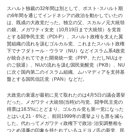
スハルト独裁の32年間は別として、ポスト･スハルト期
の6年間を通じてインドネシアの政治を動かしていたの
は、既成の大政党だった。独立の父、スカルノ元大統領
の娘、メガワティ女史（10月19日まで大統領）を党首
とする闘争民主党（PDI-P）、スハルト政権を支えた翼
賛組織の流れを汲むゴルカル党、これまたスハルト政権
下でナフダトール・ウラマ（NU）などイスラム系4政党
が統合されてできた開発統一党（PPP、ただしNUはそ
のご脱退）、NUの流れを汲む国民覚醒党（PKB）、NU
に次ぐ国内第二のイスラム組織、ムハマディアを支持基
盤とする国民信託党（PAN）などだ。
大政党の衰退が最初に見て取れたのは4月5日の議会選挙
だった。メガワティ大統領(当時)の与党、闘争民主党の
得票は18.5%にとどまり、ゴルカル党も第一党になった
とはいえ21・6%と、前回1999年の選挙よりも票を減ら
した。代わってメガワティ政権下で政治･治安調整相を
つとめ清廉の印象を持たれているユドヨノ氏の新党、民