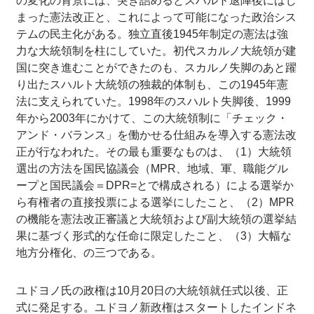
の変化の背景には、突き詰めるとスハルト退陣後にはじ
まった憲法改正と、これによって可能になった政治シス
テムの民主化がある。独立直後1945年制定の憲法は強
力な大統領制を柱にしていた。初代スカルノ大統領が建
国に突き進むことができたのも、スカルノ失脚のあと躍
り出たスハルト大統領の独裁的体制も、この1945年憲
法に支えられていた。1998年のスハルト失脚後、1999
年から2003年にかけて、この大統領制に「チェック・
アンド・バランス」を働かせる仕組みを導入する憲法改
正が行なわれた。その最も重要なものは、（1）大統領
選出の方法を国民協議会（MPR、地域、軍、職能グル
ープと国民議会＝DPR=とで構成される）による選挙か
ら有権者の直接投票による選挙にしたこと、（2）MPR
の機能を憲法改正審議と大統領および副大統領の選挙結
果に基づく形式的な任命に限定したこと、（3）大幅な
地方分権化、の三つである。
ユドヨノ氏の政権は10月20日の大統領就任式以後、正
式に発足する。ユドヨノ新政権はスタートしたインドネ