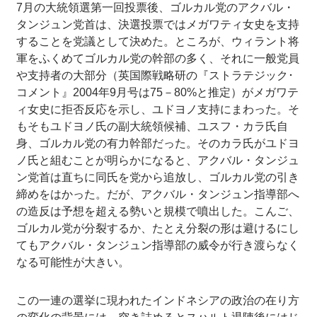
7月の大統領選第一回投票後、ゴルカル党のアクバル・
タンジュン党首は、決選投票ではメガワティ女史を支持
することを党議として決めた。ところが、ウィラント将
軍をふくめてゴルカル党の幹部の多く、それに一般党員
や支持者の大部分（英国際戦略研の『ストラテジック･
コメント』2004年9月号は75－80%と推定）がメガワテ
ィ女史に拒否反応を示し、ユドヨノ支持にまわった。そ
もそもユドヨノ氏の副大統領候補、ユスフ・カラ氏自
身、ゴルカル党の有力幹部だった。そのカラ氏がユドヨ
ノ氏と組むことが明らかになると、アクバル・タンジュ
ン党首は直ちに同氏を党から追放し、ゴルカル党の引き
締めをはかった。だが、アクバル・タンジュン指導部へ
の造反は予想を超える勢いと規模で噴出した。こんご、
ゴルカル党が分裂するか、たとえ分裂の形は避けるにし
てもアクバル・タンジュン指導部の威令が行き渡らなく
なる可能性が大きい。
この一連の選挙に現われたインドネシアの政治の在り方