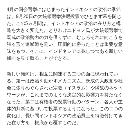
4月の国会選挙にはじまったインドネシアの政治の季節
は、9月20日の大統領選挙決選投票でひとまず幕を閉じ
た。この5ヵ月間は、インドネシアの政治の在り方と構
造を大きく変えた。とりわけユドヨノ氏が大統領選挙で
既成の政治勢力の力を借りずに、むしろそれに向こうを
張る形で選挙戦を闘い、圧倒的に勝ったことは重要な意
味をもつ。そこに、インドネシアに兆しつつある新しい
傾向を見て取ることができる。
新しい傾向は、相互に関連する二つの面に現われてい
る。第一は政治を動かすメカニズム。既成の大政党や社
会に張りめぐらされた宗教（イスラム）や縁故のネット
ワークが、これまでのような決定的な影響力を持たなく
なった。第二は有権者の投票行動のパターン。各人が主
体的判断に基づいて投票するようになった。この二つの
変化は、長い間インドネシアの政治風土を特徴付けてき
た在り方を、根底から覆すものだ。