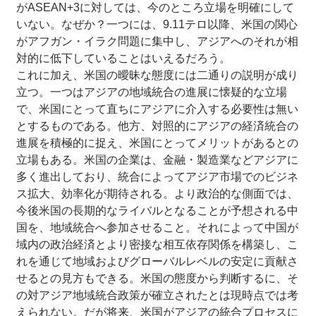
がASEAN+3に対しては、今のところ立場を明確にして
いない。なぜか？一つには、9.11テロ以降、米国の関心
がアフガン・イラク問題に集中し、アジアへのそれが相
対的に低下していることはいえるだろう。
これに加え、米国の曖昧な態度には二通りの説明が成り
立つ。一つはアジアの地域統合の進展に懐疑的な立場
で、米国にとって直ちにアジアに介入する必要性は無い
とするものである。他方、対照的にアジアの経済統合の
進展を積極的に捉え、米国にとってメリットがあるとの
立場もある。米国の企業は、金融・製造業などアジアに
多く進出しており、統合によってアジア市場でのビジネ
ス拡大、効率化が期待される。より政治的な側面では、
今後米国の長期的なライバルとなることが予想される中
国を、地域統合へ参加させること。それによって中国が
域内の政治経済とより密接な相互依存関係を構築し、こ
れを通じて地域およびグローバルレベルの安定に貢献さ
せるとの見方もできる。米国の態度から判断するに、そ
の対アジア地域統合政策が確立されたとは現時点では考
えられない。だが将来、米国がアジアの統合プロセスに