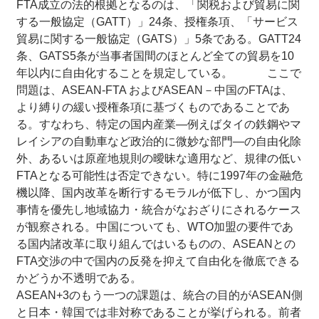
FTA成立の法的根拠となるのは、「関税および貿易に関
する一般協定（GATT）」24条、授権条項、「サービス
貿易に関する一般協定（GATS）」5条である。GATT24
条、GATS5条が当事者国間のほとんど全ての貿易を10
年以内に自由化することを規定している。 ここで
問題は、ASEAN-FTA およびASEAN－中国のFTAは、
より縛りの緩い授権条項に基づくものであることであ
る。すなわち、特定の国内産業―例えばタイの鉄鋼やマ
レイシアの自動車など政治的に微妙な部門―の自由化除
外、あるいは原産地規則の曖昧な適用など、規律の低い
FTAとなる可能性は否定できない。特に1997年の金融危
機以降、国内改革を断行するモラルが低下し、かつ国内
事情を優先し地域協力・統合がなおざりにされるケース
が観察される。中国についても、WTO加盟の要件であ
る国内諸改革に取り組んではいるものの、ASEANとの
FTA交渉の中で国内の反発を抑えて自由化を徹底できる
かどうか不透明である。
ASEAN+3のもう一つの課題は、統合の目的がASEAN側
と日本・韓国では非対称であることが挙げられる。前者