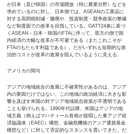
が日本（及び韓国）の市場開放（特に農業分野）などを
求めているのに対し、日本側では、ASEANの工業品に
対する高関税削減・撤廃や、投資制度・競争政策の整備
など制度面での改革を目指している。GATT24条に基づ
くASEAN－日本・韓国のFTAに伴って、双方の側で国
内経済の大幅な改革が不可避である（またこれこそが
FTAのもたらす利益である）。だがいずれも短期的な政
治的コストが改革の進展を阻んでいるように見える。
アメリカの関与
アジアの地域統合の進展に不確実性があるのは、アジア
内の要因だけではない。この地域の政治経済に大きな影
響を及ぼす米国の対アジア地域統合政策が不透明である
ことも挙げられる。1990年代以降、米国はアジアの地
域主義（例えばマハティール首相が提唱した東アジア経
済協議体（EAEC）構想、金融危機後のアジア通貨基金
構想など）に対して否定的なスタンスを貫いてきた。だ