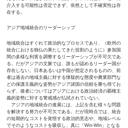
介入する可能性は否定できず、依然として不確実性は存
在する。
アジア地域統合のリーダーシップ
地域統合はすぐれて政治的なプロセスであり、（欧州の
統合における独仏の果たしてきた役割のように）参加国
間の多様な利害を調整するリーダーシップが不可欠であ
る。だがアジアの文脈では、誰もが認めるリーダー国が
存在しない。日本あるいは中国が想定されるものの、前
者は過去の地域主義に対する懐疑的な態度や農業部門な
どの保護主義的な姿勢がアジア諸国の信頼を勝ち得てお
らず、後者についてはアジアにおける政治経済の覇権主
義的姿勢に対する警戒感が払拭されていない。
アジアの地域統合の進展には、上記を含む様々な問題
を解決する努力が不可欠である。だが現時点では、統合
の短期的なコストを覚悟する政治的意志や、地域レベル
でそのようなコストを吸収し、真に「Win-Win」となる