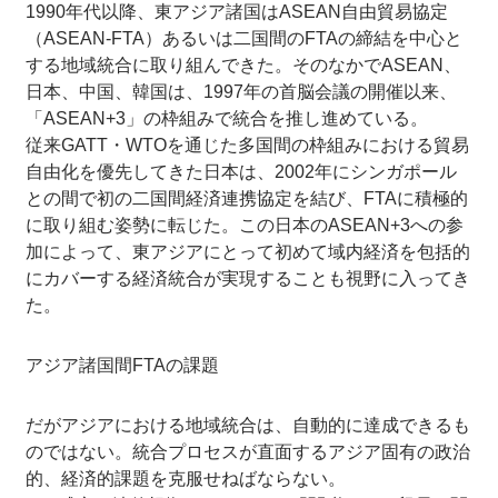
1990年代以降、東アジア諸国はASEAN自由貿易協定
（ASEAN-FTA）あるいは二国間のFTAの締結を中心と
する地域統合に取り組んできた。そのなかでASEAN、
日本、中国、韓国は、1997年の首脳会議の開催以来、
「ASEAN+3」の枠組みで統合を推し進めている。
従来GATT・WTOを通じた多国間の枠組みにおける貿易
自由化を優先してきた日本は、2002年にシンガポール
との間で初の二国間経済連携協定を結び、FTAに積極的
に取り組む姿勢に転じた。この日本のASEAN+3への参
加によって、東アジアにとって初めて域内経済を包括的
にカバーする経済統合が実現することも視野に入ってき
た。
アジア諸国間FTAの課題
だがアジアにおける地域統合は、自動的に達成できるも
のではない。統合プロセスが直面するアジア固有の政治
的、経済的課題を克服せねばならない。