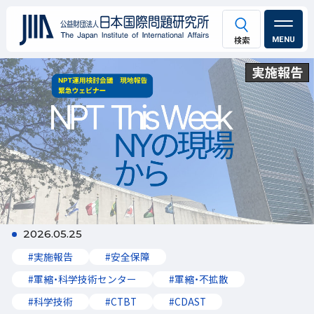
MENU
2026.05.25
#実施報告
#安全保障
#軍縮・科学技術センター
#軍縮・不拡散
#科学技術
#CTBT
#CDAST