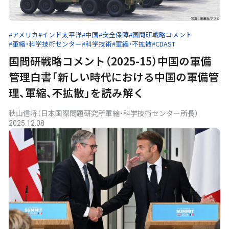
#アメリカ
#インド太平洋
#中国
#安全保障
#国問研戦略コメント
#軍縮・科学技術センター
#科学技術
#軍縮・不拡散
#CDAST
国問研戦略コメント（2025-15）中国の軍備
管理白書「新しい時代における中国の軍備管
理、軍縮、不拡散」を読み解く
秋山信将（日本国際問題研究所軍縮・科学技術センター所長）
2025.12.08