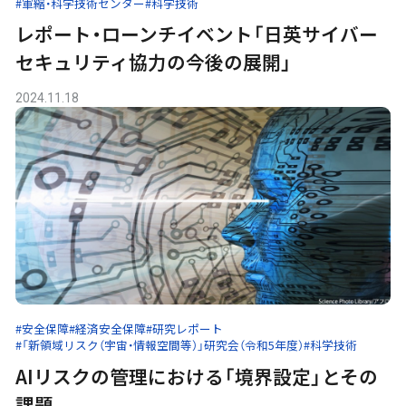
#軍縮・科学技術センター
#科学技術
レポート・ローンチイベント「日英サイバー
セキュリティ協力の今後の展開」
2024.11.18
#安全保障
#経済安全保障
#研究レポート
#「新領域リスク（宇宙・情報空間等）」研究会（令和5年度）
#科学技術
AIリスクの管理における「境界設定」とその
課題