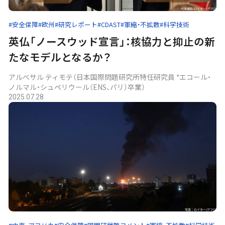
#安全保障
#欧州
#研究レポート
#CDAST
#軍縮・不拡散
#科学技術
英仏「ノースウッド宣言」：核協力と抑止の新
たなモデルとなるか？
アルべサル ティモテ（日本国際問題研究所特任研究員 *エコール・
ノルマル・シュペリウール（ENS、パリ）卒業）
2025.07.28