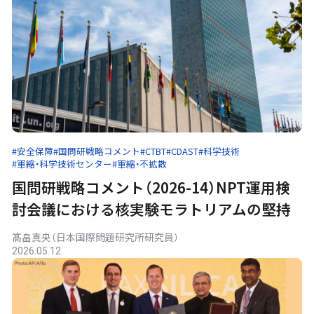
#安全保障
#国問研戦略コメント
#CTBT
#CDAST
#科学技術
#軍縮・科学技術センター
#軍縮・不拡散
国問研戦略コメント（2026-14）NPT運用検
討会議における核実験モラトリアムの堅持
髙畠真央（日本国際問題研究所研究員）
2026.05.12