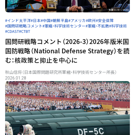
#インド太平洋
#日本
#中国
#朝鮮半島
#アメリカ
#欧州
#安全保障
#国問研戦略コメント
#軍縮・科学技術センター
#軍縮・不拡散
#科学技術
#CDAST
#CTBT
国問研戦略コメント（2026-3）2026年版米国
国防戦略（National Defense Strategy）を読
む：核政策と抑止を中心に
秋山信将（日本国際問題研究所軍縮・科学技術センター所長）
2026.01.28