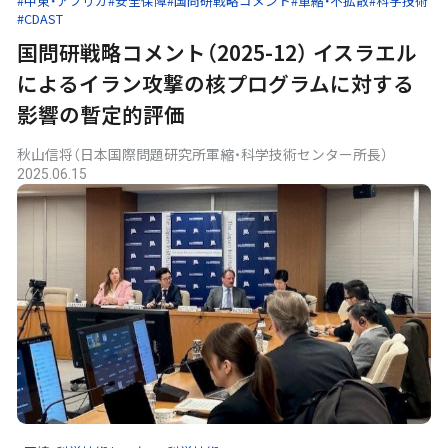
#中東・アフリカ
#安全保障
#国問研戦略コメント
#軍縮・不拡散
#科学技術
#CDAST
国問研戦略コメント（2025-12） イスラエル
によるイラン攻撃の核プログラムに対する
影響の暫定的評価
秋山信将（日本国際問題研究所軍縮・科学技術センター所長）
2025.06.15