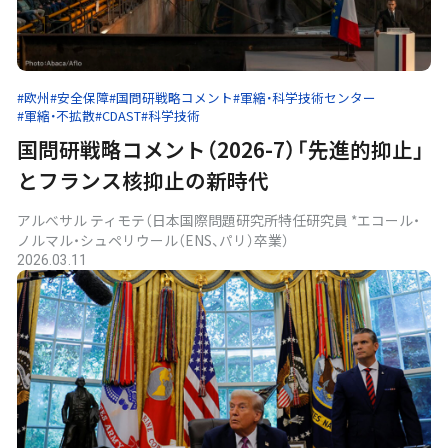
#欧州
#安全保障
#国問研戦略コメント
#軍縮・科学技術センター
#軍縮・不拡散
#CDAST
#科学技術
国問研戦略コメント（2026-7）「先進的抑止」
とフランス核抑止の新時代
アルべサル ティモテ（日本国際問題研究所特任研究員 *エコール・
ノルマル・シュペリウール（ENS、パリ）卒業）
2026.03.11