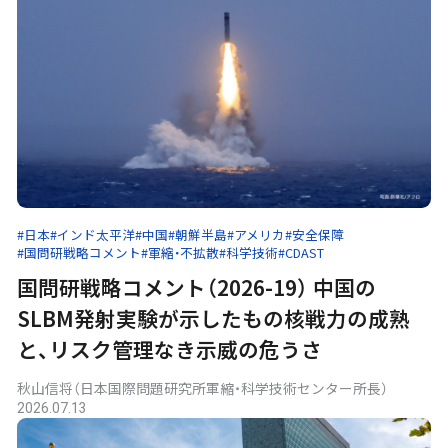
#日本
#インド太平洋
#中国
#朝鮮半島
#アメリカ
#安全保障
#国問研戦略コメント
#軍縮・不拡散
#科学技術
#CDAST
国問研戦略コメント（2026-19） 中国の
SLBM発射実験が示したもの――核戦力の成熟
と、リスク管理なき示威の危うさ
秋山信将（日本国際問題研究所軍縮・科学技術センター所長）
2026.07.13