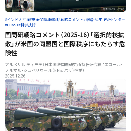
#インド太平洋
#安全保障
#国問研戦略コメント
#軍縮・科学技術センター
#CDAST
#科学技術
国問研戦略コメント（2025-16）「選択的核拡
散」が米国の同盟国と国際秩序にもたらす危
険性
アルべサル ティモテ（日本国際問題研究所特任研究員 *エコール・
ノルマル・シュペリウール（ENS、パリ）卒業）
2025.12.26