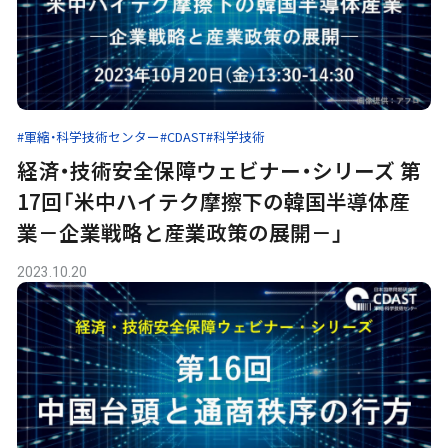
#軍縮・科学技術センター
#CDAST
#科学技術
経済・技術安全保障ウェビナー・シリーズ 第
17回「米中ハイテク摩擦下の韓国半導体産
業－企業戦略と産業政策の展開－」
2023.10.20