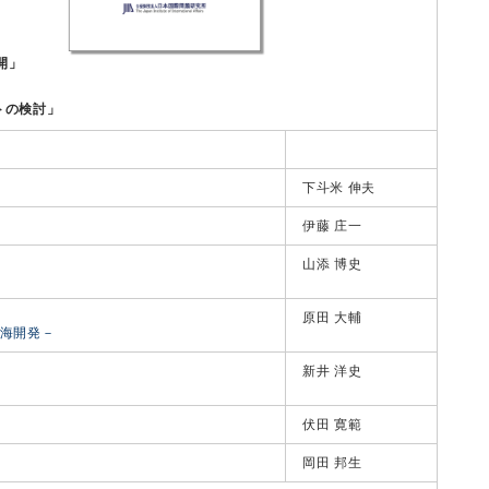
開」
トの検討」
下斗米 伸夫
伊藤 庄一
山添 博史
原田 大輔
海開発－
新井 洋史
伏田 寛範
岡田 邦生