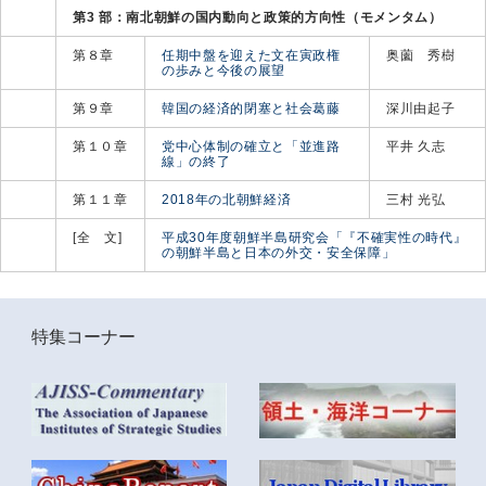
第3 部：南北朝鮮の国内動向と政策的方向性（モメンタム）
第８章
任期中盤を迎えた文在寅政権
奥薗 秀樹
の歩みと今後の展望
第９章
韓国の経済的閉塞と社会葛藤
深川由起子
第１０章
党中心体制の確立と「並進路
平井 久志
線」の終了
第１１章
2018年の北朝鮮経済
三村 光弘
[全 文]
平成30年度朝鮮半島研究会「『不確実性の時代』
の朝鮮半島と日本の外交・安全保障」
特集コーナー