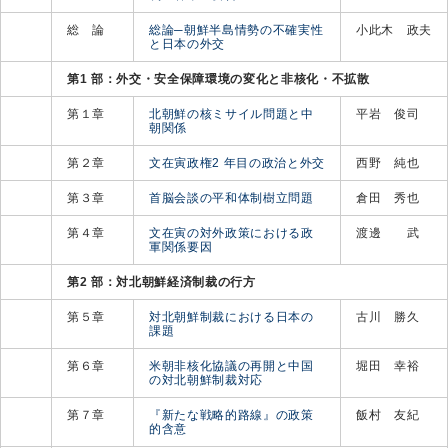
総 論
総論─朝鮮半島情勢の不確実性
小此木 政夫
と日本の外交
第1 部：外交・安全保障環境の変化と非核化・不拡散
第１章
北朝鮮の核ミサイル問題と中
平岩 俊司
朝関係
第２章
文在寅政権2 年目の政治と外交
西野 純也
第３章
首脳会談の平和体制樹立問題
倉田 秀也
第４章
文在寅の対外政策における政
渡邊 武
軍関係要因
第2 部：対北朝鮮経済制裁の行方
第５章
対北朝鮮制裁における日本の
古川 勝久
課題
第６章
米朝非核化協議の再開と中国
堀田 幸裕
の対北朝鮮制裁対応
第７章
『新たな戦略的路線』の政策
飯村 友紀
的含意