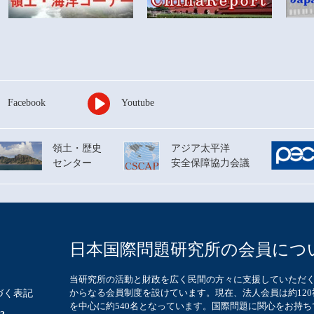
Facebook
Youtube
領土・歴史
アジア太平洋
センター
安全保障協力会議
日本国際問題研究所の
会員につ
当研究所の活動と財政を広く民間の方々に支援していただ
からなる会員制度を設けています。現在、法人会員は約12
づく表記
を中心に約540名となっています。国際問題に関心をお持