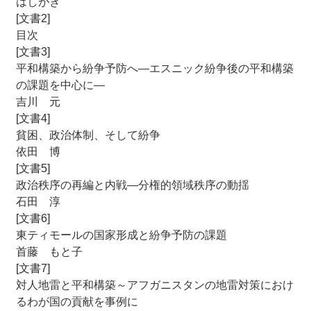
はしがき
[文書2]
目次
[文書3]
平和構築から紛争予防へ―エスニック紛争後の平和構築
の課題を中心に―
吉川 元
[文書4]
貧困、政治体制、そして紛争
依田 博
[文書5]
政治秩序の再編と内戦―分権的領域秩序の動揺
石田 淳
[文書6]
東ティモールの国家形成と紛争予防の課題
首藤 もと子
[文書7]
対人地雷と平和構築～アフガニスタンの地雷対策におけ
るわが国の貢献を事例に