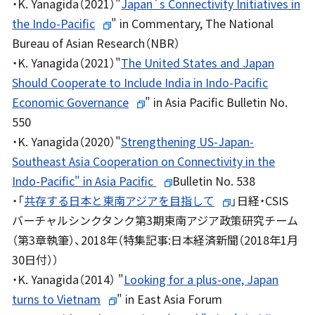
・K. Yanagida（2021）"
Japan`s Connectivity Initiatives in
the Indo-Pacific
" in Commentary, The National
Bureau of Asian Research（NBR）
・K. Yanagida（2021）"
The United States and Japan
Should Cooperate to Include India in Indo-Pacific
Economic Governance
" in Asia Pacific Bulletin No.
550
・K. Yanagida（2020）"
Strengthening US-Japan-
Southeast Asia Cooperation on Connectivity in the
Indo-Pacific" in Asia Pacific
Bulletin No. 538
・「
共存する日本と東南アジアを目指して
」日経・CSIS
バーチャルシンクタンク第3期東南アジア政策研究チーム
（第3章執筆）、2018年（特集記事:日本経済新聞（2018年1月
30日付））
・K. Yanagida（2014） "
Looking for a plus-one, Japan
turns to Vietnam
" in East Asia Forum