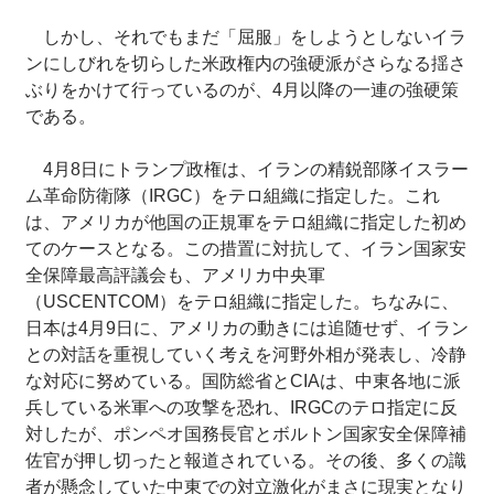
しかし、それでもまだ「屈服」をしようとしないイラ
ンにしびれを切らした米政権内の強硬派がさらなる揺さ
ぶりをかけて行っているのが、4月以降の一連の強硬策
である。
4月8日にトランプ政権は、イランの精鋭部隊イスラー
ム革命防衛隊（IRGC）をテロ組織に指定した。これ
は、アメリカが他国の正規軍をテロ組織に指定した初め
てのケースとなる。この措置に対抗して、イラン国家安
全保障最高評議会も、アメリカ中央軍
（USCENTCOM）をテロ組織に指定した。ちなみに、
日本は4月9日に、アメリカの動きには追随せず、イラン
との対話を重視していく考えを河野外相が発表し、冷静
な対応に努めている。国防総省とCIAは、中東各地に派
兵している米軍への攻撃を恐れ、IRGCのテロ指定に反
対したが、ポンペオ国務長官とボルトン国家安全保障補
佐官が押し切ったと報道されている。その後、多くの識
者が懸念していた中東での対立激化がまさに現実となり