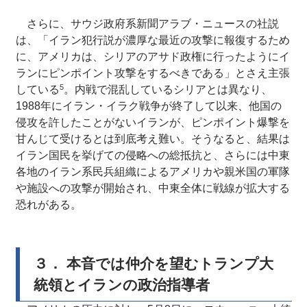
さらに、サウジ政府系新聞アラブ・ニュースの社説
は、「イラン犯行説が濃厚な最近の攻撃に報復するため
に、アメリカは、シリアのアサド政権に行ったようにイ
ランにピンポイント攻撃をするべきである」とさえ主張
5
している
。内戦で混乱しているシリアとは異なり、
1988年にイラン・イラク戦争が終了して以来、他国の
侵攻を許したことがないイランが、ピンポイント爆撃を
甘んじて受けるとは到底考え難い。そうなると、結果は
イラン国民を挙げての侵略への総抵抗と、さらには中東
各地のイラン系民兵組織によるアメリカや親米国の軍隊
や施設への攻撃が開始され、中東全体に戦線が拡大する
恐れがある。
３． 本音では仲介を望むトランプ大
統領とイランの政治指導者