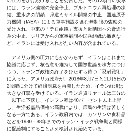
の圧力をかけ続けることを公言した。その12項目の要求
には、ウラン濃縮の完全停止、プルトニウム再処理の凍
結、重水炉の閉鎖、弾道ミサイル開発の中止、国連原子
力機関（IAEA）による軍事施設を含む無制限の査察の
受け入れ、中東の「テロ組織」支援と近隣国への脅迫行
為の中止、シリアからの軍事顧問や民兵組織の撤退な
ど、イランには受け入れがたい内容が含まれている。
アメリカ側の圧力にもかかわらず、イランはこれまで
協議に応じず、核合意を維持して国際世論を味方につけ
つつ、トランプ政権の終了をひたすら待つ「忍耐戦術」
に入った。アメリカ政府が、2018年8月7日と11月5日の
2段階に分けて経済制裁を再開したため、イラン経済は
大きな打撃を受けている。イラン通貨リヤールは三分の
一以下に下落し、インフレ率は40パーセント以上上昇
し、生活必需品価格の高騰により、庶民の生活は苦しく
なる一方である。イラン政府内では、ガソリンや食料品
などを1980－88年までのイラン・イラク戦争期と同様
に配給制にすることさえ検討され始めている。