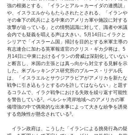
強の根拠とする、「イランとアル＝カーイダの連携説」
や、イスラエルからもたらされたとされる、「イランや
その傘下の民兵による中東のアメリカ軍や施設に対する
攻撃が迫っている」との情勢認識に対して、識者や米議
会内でも疑義を唱える声は大きい。5月14日にイラクと
シリアで「イスラーム国」掃討を目的とする米軍主導の
有志連合に加わる英軍報道官のクリス・ギカ少将は、5
月14日に中東におけるイランの脅威は深刻化していない
と断言し、米国の主張とは真っ向から対立する見解を示
した。米ブルッキングス研究所のブルース・リデル氏
は、「イスラエルとサウジアラビアがアメリカを新たな
戦争に引き込もうとするのを許してはならない」と題す
るコラムで、イラク戦争における失敗を繰り返す可能性
2
を警告している
。ペルシャ湾岸地域へのアメリカの軍
備増強の中で偶発的な出来事によって大きな紛争を誘発
3
する危険性が懸念されている
。
イラン政府は、こうした「イランによる挑発行為の疑