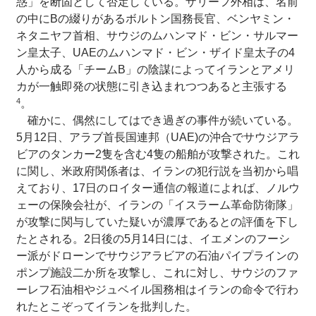
惑」を断固として否定している。ザリーフ外相は、名前
の中にBの綴りがあるボルトン国務長官、ベンヤミン・
ネタニヤフ首相、サウジのムハンマド・ビン・サルマー
ン皇太子、UAEのムハンマド・ビン・ザイド皇太子の4
人から成る「チームB」の陰謀によってイランとアメリ
カが一触即発の状態に引き込まれつつあると主張する
4
。
確かに、偶然にしてはでき過ぎの事件が続いている。
5月12日、アラブ首長国連邦（UAE)の沖合でサウジアラ
ビアのタンカー2隻を含む4隻の船舶が攻撃された。これ
に関し、米政府関係者は、イランの犯行説を当初から唱
えており、17日のロイター通信の報道によれば、ノルウ
ェーの保険会社が、イランの「イスラーム革命防衛隊」
が攻撃に関与していた疑いが濃厚であるとの評価を下し
たとされる。2日後の5月14日には、イエメンのフーシ
ー派がドローンでサウジアラビアの石油パイプラインの
ポンプ施設二か所を攻撃し、これに対し、サウジのファ
ーレフ石油相やジュベイル国務相はイランの命令で行わ
れたとこぞってイランを批判した。