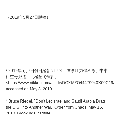
（2019年5月27日脱稿）
1
2019年5月7日付日経新聞「米、軍事圧力強める。中東
に空母派遣。北極圏で演習」
<
https://www.nikkei.com/article/DGXMZO44479040X00C1
accessed on May 8, 2019.
2
Bruce Riedel, "Don't Let Israel and Saudi Arabia Drag
the U.S. into Another War," Order from Chaos, May 15,
2018, Brookings Institute,