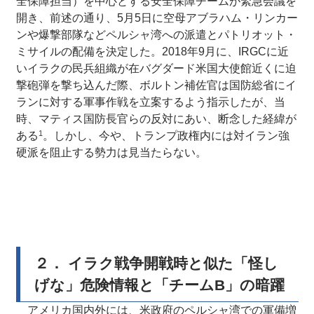
全保障担当）を中心とする安全保障チームが緊急会議を
開き、前述の通り、5月5日に空母アブラハム・リンカー
ンや爆撃部隊などペルシャ湾への派遣とパトリオット・
ミサイルの配備を決定した。2018年9月に、IRGCに近
いイラクの民兵組織が在バグダード米国大使館近くに迫
撃砲弾を撃ち込んだ際、ボルトン補佐官は国防総省にイ
ランに対する軍事作戦を立案するよう指示したが、当
時、マティス国防長官らの反対にあい、断念した経緯が
1
ある
。しかし、今や、トランプ政権内には対イラン強
硬派を阻止する勢力は見当たらない。
２． イラク戦争開戦時と似た「怪し
げな」危険情報と「チームB」の暗躍
アメリカ国内外には、米政府のペルシャ湾での軍備増