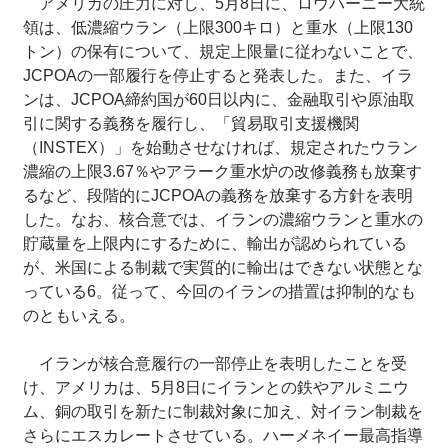
アメリカの圧力に対し、5月8日に、ロウハーニー大統
領は、低濃縮ウラン（上限300キロ）と重水（上限130
トン）の保有について、規定上限量に従わないことで、
JCPOAの一部履行を停止すると発表した。また、イラ
ンは、JCPOA締約国が60日以内に、金融取引や原油取
引に関する義務を履行し、「貿易取引支援機関
（INSTEX）」を始動させなければ、規定されたウラン
濃縮の上限3.67％やアラーク重水炉の改修義務も放棄す
るなど、段階的にJCPOAの義務を放棄する方針を表明
した。なお、核合意では、イランの濃縮ウランと重水の
貯蔵量を上限内にするために、輸出が認められている
が、米国による制裁で実質的に輸出はできない状態とな
っている6。従って、今回のイランの措置は抑制的なも
のともいえる。
イランが核合意履行の一部停止を表明したことを受
け、アメリカは、5月8日にイランとの鉄やアルミニウ
ム、銅の取引を新たに制裁対象に加え、対イラン制裁を
さらにエスカレートさせている。ハーメネイー最高指導