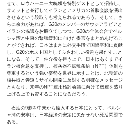
せて、ロウハーニー大統領を特別ゲストとして招待し、
サミットと並行してイランとアメリカの首脳会談を演出
させるという段取りも考えられるであろう。そして、さ
らに余力があれば、G20のメンバーのサウジアラビアと
イランの協議をお膳立てしつつ、G20の全体会合でペル
シャ湾と中東の緊張緩和に向けた提言をまとめあげるこ
とができれば、日本はまさに外交手段で国際平和に貢献
し、G20のホスト国としてふさわしい役割を果たすこと
になる。そして、仲介役を担う上で、日本はあくまでイ
ラン核合意を支持し、核兵器不拡散条約（NPT）体制を
尊重するという強い姿勢を世界に示すことは、北朝鮮の
核兵器と弾道ミサイル開発に反対する明確なメッセージ
ともなり、来年のNPT運用検討会議に向けて機運を盛り
上げる上でも資することになるだろう。
石油の9割を中東から輸入する日本にとって、ペルシ
ャ湾の安寧は、日本経済の安定に欠かせない死活問題で
ある。