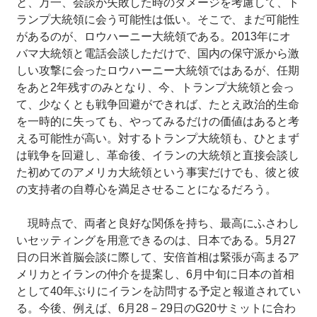
と、万一、会談が失敗した時のダメージを考慮して、ト
ランプ大統領に会う可能性は低い。そこで、まだ可能性
があるのが、ロウハーニー大統領である。2013年にオ
バマ大統領と電話会談しただけで、国内の保守派から激
しい攻撃に会ったロウハーニー大統領ではあるが、任期
をあと2年残すのみとなり、今、トランプ大統領と会っ
て、少なくとも戦争回避ができれば、たとえ政治的生命
を一時的に失っても、やってみるだけの価値はあると考
える可能性が高い。対するトランプ大統領も、ひとまず
は戦争を回避し、革命後、イランの大統領と直接会談し
た初めてのアメリカ大統領という事実だけでも、彼と彼
の支持者の自尊心を満足させることになるだろう。
現時点で、両者と良好な関係を持ち、最高にふさわし
いセッティングを用意できるのは、日本である。5月27
日の日米首脳会談に際して、安倍首相は緊張が高まるア
メリカとイランの仲介を提案し、6月中旬に日本の首相
として40年ぶりにイランを訪問する予定と報道されてい
る。今後、例えば、6月28－29日のG20サミットに合わ