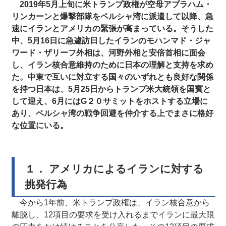
2019年5月上旬に米トランプ政権が空母アブラハム・
リンカーンと爆撃部隊をペルシャ湾に派遣して以降、急
速にイランとアメリカの緊張が高まっている。そうした
中、5月16日に急遽訪日したイランのモハンマド・ジャ
ワード・ザリーフ外相は、河野外相と安倍首相に面会
し、イラン核合意維持のために日本の理解と支持を求め
た。中東で互いに対立する国々のいずれとも良好な関係
を持つ日本は、5月25日からトランプ米大統領を国賓と
して迎え、6月にはG２０サミットをホストする立場に
あり、ペルシャ湾の戦争回避を仲介する上でまさに格好
な位置にいる。
１． アメリカによるイランに対する
挑発行為
今から1年前、米トランプ政権は、イラン核合意から
離脱し、12項目の要求を受け入れるまでイランに最大限