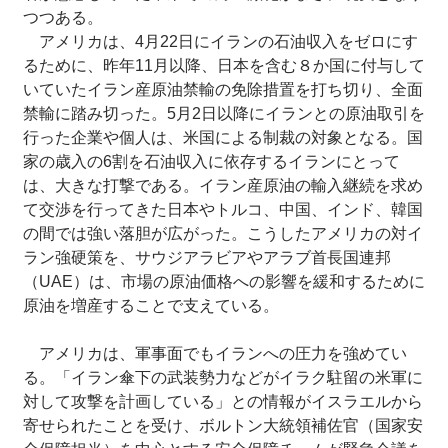
つつある。
アメリカは、4月22日にイランの石油収入をゼロにす
るために、昨年11月以降、日本を含む８か国に付与して
いていたイラン産原油禁輸の免除措置を打ち切り、全面
禁輸に踏み切った。5月2日以降にイランとの原油取引を
行った企業や個人は、米国による制裁の対象となる。国
家の歳入の6割を石油収入に依存するイランにとって
は、大きな打撃である。イラン産原油の輸入継続を求め
て交渉を行ってきた日本やトルコ、中国、インド、韓国
の間では強い落胆が広がった。こうしたアメリカの対イ
ラン強硬策を、サウジアラビアやアラブ首長国連邦
（UAE）は、市場の原油価格への影響を緩和するために
原油を増産することで支えている。
アメリカは、軍事面でもイランへの圧力を強めてい
る。「イラン傘下の武装勢力などがイラク駐留の米軍に
対して攻撃を計画している」との情報がイスラエルから
寄せられたことを受け、ボルトン大統領補佐官（国家安