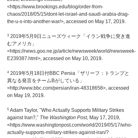
<
https://www.brookings.edu/blog/order-from-
chaos/2018/05/15/dont-let-israel-and-saudi-arabia-drag-
the-u-s-into-another-war/
>, accessed on May 17, 2019.
3
2019年5月9日ニューズウィーク「イラン戦争に突き進
むアメリカ」
<
https://news.goo.ne.jp/article/newsweek/world/newsweek-
E239387.html
>, accessed on May 10, 2019.
4
2019年5月18日付BBC Persia「ザリーフ：トランプと
異なる発言をチームBがしている」
<
http://www.bbc.com/persian/iran-48318658
>, accessed
on May 19, 2019.
5
Adam Taylor, "Who Actually Supports Military Strikes
against Iran?,"
The Washington Post
, May 17, 2019,
<
https://www.washingtonpost.com/world/2019/05/17/who-
actually-supports-military-strikes-against-iran/?