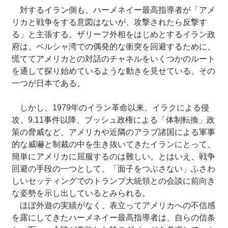
対するイラン側も、ハーメネイー最高指導者が「アメ
リカと戦争をする意図はないが、攻撃されたら反撃す
る」と主張する。ザリーフ外相をはじめとするイラン政
府は、ペルシャ湾での偶発的な衝突を回避するために、
慌ててアメリカとの対話のチャネルをいくつかのルート
を通して探り始めているような動きを見せている。その
一つが日本である。
しかし、1979年のイラン革命以来、イラクによる侵
攻、9.11事件以降、ブッシュ政権による「体制転換」政
策の脅威など、アメリカや近隣のアラブ諸国による軍事
的な威嚇と制裁の中を生き抜いてきたイランにとって、
簡単にアメリカに屈服するのは難しい。とはいえ、戦争
回避の手段の一つとして、「面子をつぶさない」ふさわ
しいセッティングでのトランプ大統領との会談に前向き
な姿勢を示し出しているとみられる。
ほぼ外遊の実績がなく、表立ってアメリカへの不信感
を露にしてきたハーメネイー最高指導者は、自らの信条