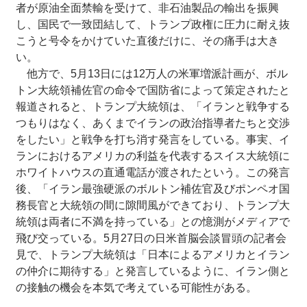
者が原油全面禁輸を受けて、非石油製品の輸出を振興
し、国民で一致団結して、トランプ政権に圧力に耐え抜
こうと号令をかけていた直後だけに、その痛手は大き
い。
他方で、5月13日には12万人の米軍増派計画が、ボル
トン大統領補佐官の命令で国防省によって策定されたと
報道されると、トランプ大統領は、「イランと戦争する
つもりはなく、あくまでイランの政治指導者たちと交渉
をしたい」と戦争を打ち消す発言をしている。事実、イ
ランにおけるアメリカの利益を代表するスイス大統領に
ホワイトハウスの直通電話が渡されたという。この発言
後、「イラン最強硬派のボルトン補佐官及びポンペオ国
務長官と大統領の間に隙間風ができており、トランプ大
統領は両者に不満を持っている」との憶測がメディアで
飛び交っている。5月27日の日米首脳会談冒頭の記者会
見で、トランプ大統領は「日本によるアメリカとイラン
の仲介に期待する」と発言しているように、イラン側と
の接触の機会を本気で考えている可能性がある。