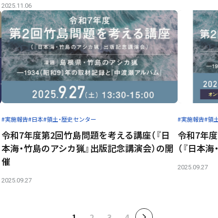
2025.11.06
#実施報告
#日本
#領土・歴史センター
#実施報告
#領
令和7年度第2回竹島問題を考える講座（『日
令和7年度
本海・竹島のアシカ猟』出版記念講演会）の開
（『日本海
催
2025.09.27
2025.09.27
1
2
3
4