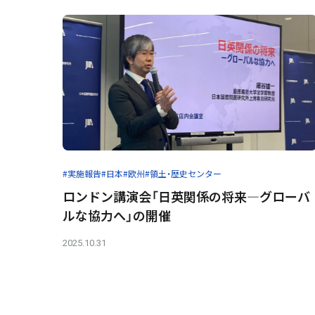
#実施報告
#日本
#欧州
#領土・歴史センター
ロンドン講演会「日英関係の将来―グローバ
ルな協力へ」の開催
2025.10.31