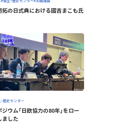
本
#領土・歴史センター
#尖閣諸島
開拓の日式典における國吉まこも氏
土・歴史センター
ジウム「日欧協力の80年」をロー
しました