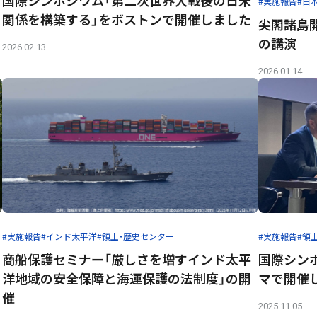
#実施報告
#日
関係を構築する」をボストンで開催しました
尖閣諸島
の講演
2026.02.13
2026.01.14
#実施報告
#インド太平洋
#領土・歴史センター
#実施報告
#領
商船保護セミナー「厳しさを増すインド太平
国際シンポ
洋地域の安全保障と海運保護の法制度」の開
マで開催
催
2025.11.05