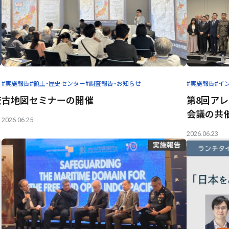
#実施報告
#領土・歴史センター
#調査報告・お知らせ
#実施報告
#イ
交
古地図セミナーの開催
第8回アレ
会議の共
2026.06.25
2026.06.23