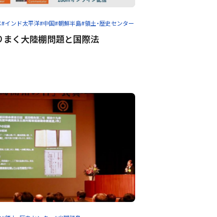
本
#インド太平洋
#中国
#朝鮮半島
#領土・歴史センター
りまく大陸棚問題と国際法