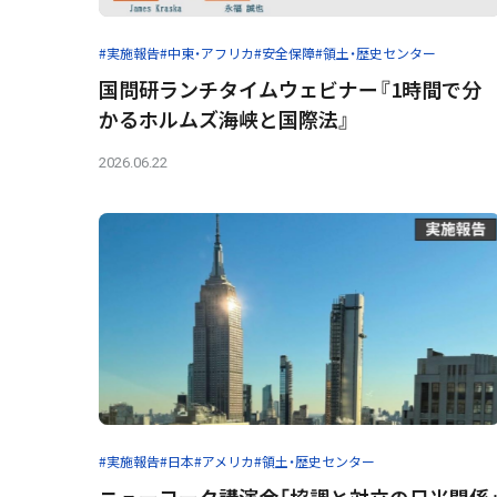
#実施報告
#中東・アフリカ
#安全保障
#領土・歴史センター
国問研ランチタイムウェビナー『1時間で分
かるホルムズ海峡と国際法』
2026.06.22
#実施報告
#日本
#アメリカ
#領土・歴史センター
ニューヨーク講演会「協調と対立の日米関係