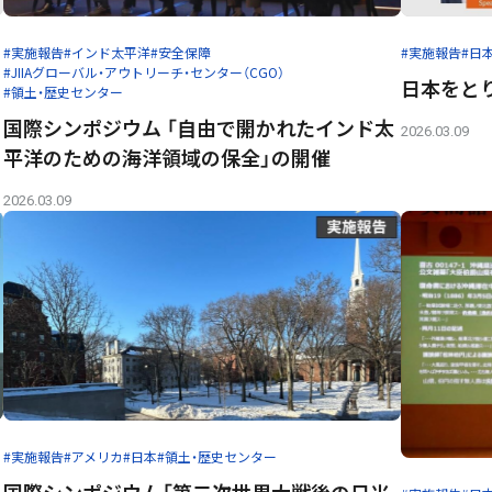
#実施報告
#インド太平洋
#安全保障
#実施報告
#日
#JIIAグローバル・アウトリーチ・センター（CGO）
日本をと
#領土・歴史センター
国際シンポジウム 「自由で開かれたインド太
2026.03.09
平洋のための海洋領域の保全」の開催
2026.03.09
#実施報告
#アメリカ
#日本
#領土・歴史センター
」
国際シンポジウム「第二次世界大戦後の日米