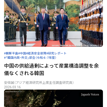
#朝鮮半島
#中国
#経済安全保障
#研究レポート
#「韓国内政・外交」部会（令和６-7年度）
中国の供給過剰によって産業構造調整を余
儀なくされる韓国
安倍誠（アジア経済研究所上席主任調査研究員）
2026.03.16