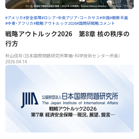
#アメリカ
#安全保障
#ロシア・中央アジア・コーカサス
#中国
#朝鮮半島
#中東・アフリカ
#戦略アウトルック2026
#国問研戦略コメント
戦略アウトルック2026 第8章 核の秩序の
行方
秋山信将（日本国際問題研究所軍縮・科学技術センター所長）
2026.04.14