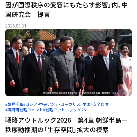
因が国際秩序の変容にもたらす影響」内、中
国研究会 提言
2026.03.31
#朝鮮半島
#ロシア・中央アジア・コーカサス
#中国
#安全保障
#国問研戦略コメント
#戦略アウトルック2026
戦略アウトルック2026 第4章 朝鮮半島—
秩序動揺期の「生存空間」拡大の模索