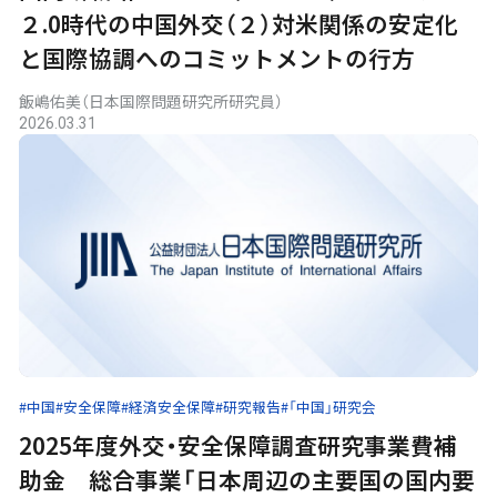
２.0時代の中国外交（２）――対米関係の安定化
と国際協調へのコミットメントの行方
飯嶋佑美（日本国際問題研究所研究員）
2026.03.31
#中国
#安全保障
#経済安全保障
#研究報告
#「中国」研究会
2025年度外交・安全保障調査研究事業費補
助金 総合事業「日本周辺の主要国の国内要