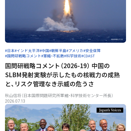
#日本
#インド太平洋
#中国
#朝鮮半島
#アメリカ
#安全保障
#国問研戦略コメント
#軍縮・不拡散
#科学技術
#CDAST
国問研戦略コメント（2026-19） 中国の
SLBM発射実験が示したもの――核戦力の成熟
と、リスク管理なき示威の危うさ
秋山信将（日本国際問題研究所軍縮・科学技術センター所長）
2026.07.13