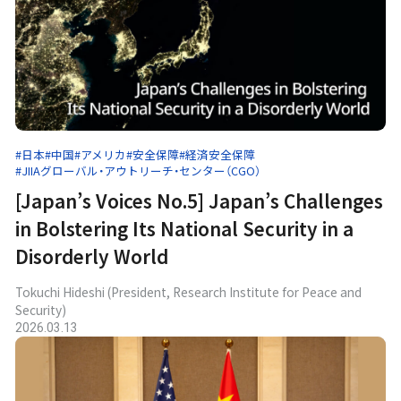
#日本
#中国
#アメリカ
#安全保障
#経済安全保障
#JIIAグローバル・アウトリーチ・センター（CGO）
[Japan’s Voices No.5] Japan’s Challenges
in Bolstering Its National Security in a
Disorderly World
Tokuchi Hideshi (President, Research Institute for Peace and
Security)
2026.03.13