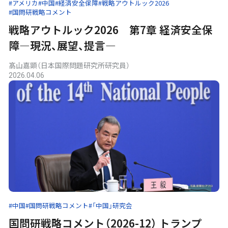
#アメリカ
#中国
#経済安全保障
#戦略アウトルック2026
#国問研戦略コメント
戦略アウトルック2026 第7章 経済安全保
障—現況、展望、提言—
髙山嘉顕（日本国際問題研究所研究員）
2026.04.06
#中国
#国問研戦略コメント
#「中国」研究会
国問研戦略コメント（2026-12） トランプ