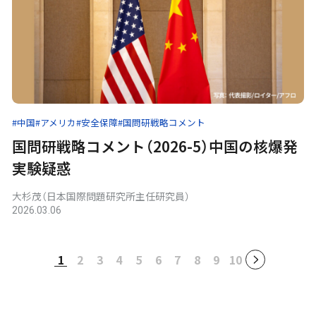
#中国
#アメリカ
#安全保障
#国問研戦略コメント
国問研戦略コメント（2026-5）中国の核爆発
実験疑惑
大杉茂（日本国際問題研究所主任研究員）
2026.03.06
1
2
3
4
5
6
7
8
9
10