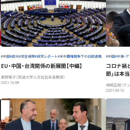
#中国
#欧州
#安全保障
#研究レポート
#米中覇権競争下の日欧連携
#中国
#中東・
EU・中国・台湾関係の新展開【中編】
コロナ禍
節」は本
東野篤子（筑波大学人文社会系准教授）
2021.10.08
柿﨑正樹（テ
2021.09.15