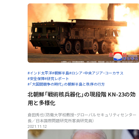
#インド太平洋
#朝鮮半島
#ロシア・中央アジア・コーカサス
#安全保障
#研究レポート
#「大国間競争の時代」の朝鮮半島と秩序の行方
北朝鮮「戦術核兵器化」の現段階 ――KN-23の効
用と多様化
倉田秀也（防衛大学校教授・グローバルセキュリティセンター
長／日本国際問題研究所客員研究員）
2021.11.12