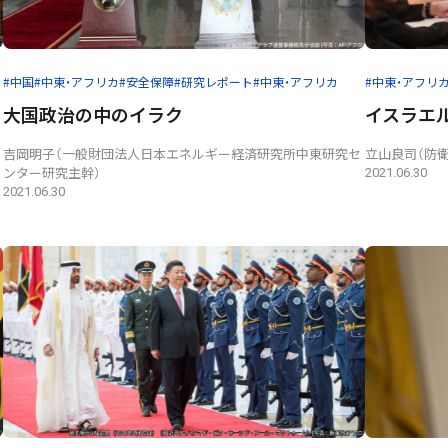
#中国
#中東・アフリカ
#安全保障
#研究レポート
#中東・アフリカ
#中東・アフリ
大国政治の中のイラク
イスラエ
吉岡明子（一般財団法人日本エネルギー経済研究所中東研究セ
立山良司（防
ンター研究主幹）
2021.06.30
2021.06.30