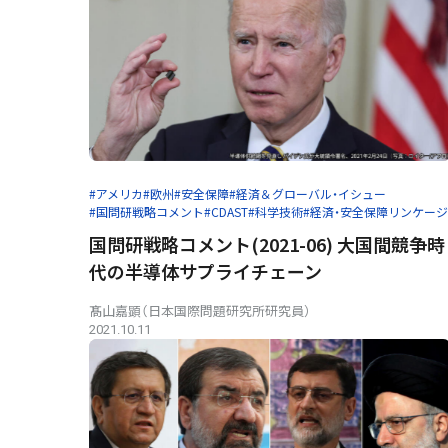
#アメリカ
#欧州
#安全保障
#経済＆グローバル・イシュー
#国問研戦略コメント
#CDAST
#科学技術
#経済・安全保障リンケージ
国問研戦略コメント(2021-06) 大国間競争時
代の半導体サプライチェーン
髙山嘉顕（日本国際問題研究所研究員）
2021.10.11