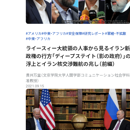
#アメリカ
#中東・アフリカ
#安全保障
#研究レポート
#軍縮・不拡散
#中東・アフリカ
ライースィー大統領の人事から見るイラン新
政権の行方――「ディープステイト（影の政府）」
浮上とイラン核交渉難航の兆し（前編）
貫井万里（文京学院大学人間学部コミュニケーション社会学科
准教授）
2021.09.15