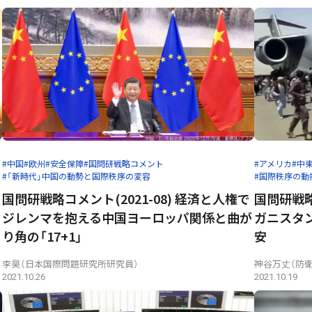
#中国
#欧州
#安全保障
#国問研戦略コメント
#アメリカ
#中
#「新時代」中国の動勢と国際秩序の変容
#国際秩序の動
国問研戦略コメント(2021-08) 経済と人権で
国問研戦略
ジレンマを抱える中国ヨーロッパ関係と曲が
ガニスタン
り角の「17+1」
安
李昊（日本国際問題研究所研究員）
神谷万丈（防
2021.10.26
2021.10.19