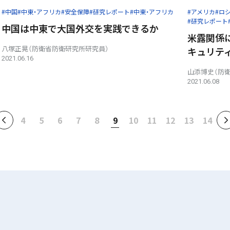
#中国
#中東・アフリカ
#安全保障
#研究レポート
#中東・アフリカ
#アメリカ
#ロ
#研究レポート
中国は中東で大国外交を実践できるか
米露関係に
八塚正晃（防衛省防衛研究所研究員）
キュリテ
2021.06.16
山添博史（防
2021.06.08
4
5
6
7
8
9
10
11
12
13
14