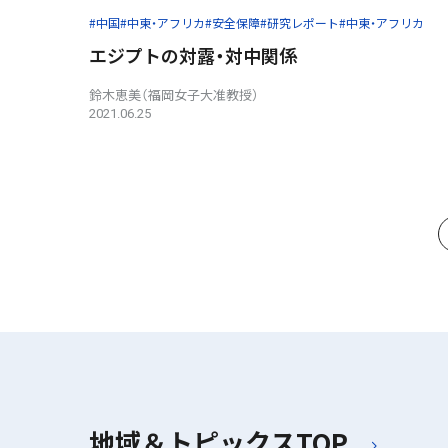
#中国
#中東・アフリカ
#安全保障
#研究レポート
#中東・アフリカ
エジプトの対露・対中関係
鈴木恵美（福岡女子大准教授）
2021.06.25
地域＆トピックスTOP