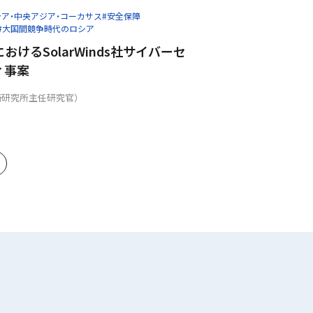
シア・中央アジア・コーカサス
#安全保障
#大国間競争時代のロシア
おけるSolarWinds社サイバーセ
ィ事案
衛研究所主任研究官）