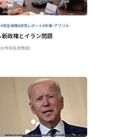
カ
#安全保障
#研究レポート
#中東・アフリカ
ル新政権とイラン問題
衛大学校名誉教授）