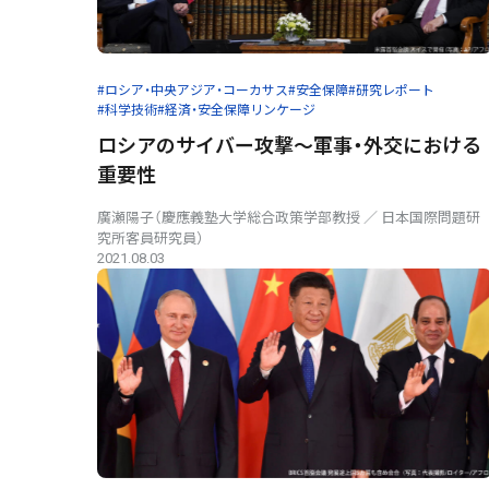
#ロシア・中央アジア・コーカサス
#安全保障
#研究レポート
#科学技術
#経済・安全保障リンケージ
ロシアのサイバー攻撃〜軍事・外交における
重要性
廣瀬陽子（慶應義塾大学総合政策学部教授 ／ 日本国際問題研
究所客員研究員）
2021.08.03