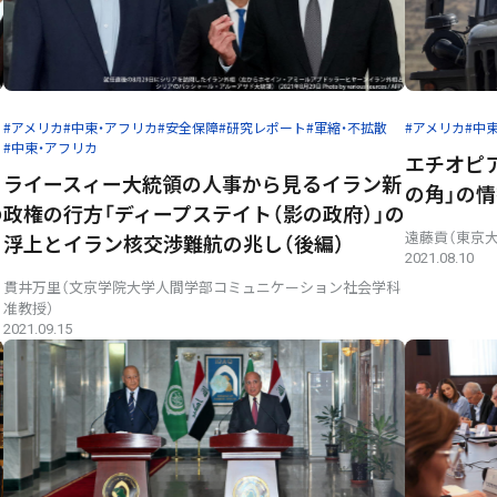
#アメリカ
#中東・アフリカ
#安全保障
#研究レポート
#軍縮・不拡散
#アメリカ
#中
#中東・アフリカ
エチオピア
ライースィー大統領の人事から見るイラン新
の角」の
の
政権の行方――「ディープステイト（影の政府）」の
遠藤貢（東京
浮上とイラン核交渉難航の兆し（後編）
2021.08.10
貫井万里（文京学院大学人間学部コミュニケーション社会学科
准教授）
2021.09.15