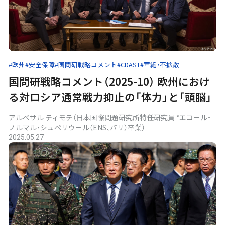
#欧州
#安全保障
#国問研戦略コメント
#CDAST
#軍縮・不拡散
国問研戦略コメント（2025-10） 欧州におけ
る対ロシア通常戦力抑止の「体力」と「頭脳」
アルべサル ティモテ（日本国際問題研究所特任研究員 *エコール・
ノルマル・シュペリウール（ENS、パリ）卒業）
2025.05.27