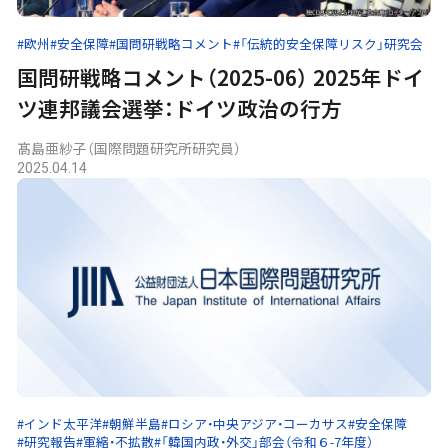
#欧州
#安全保障
#国問研戦略コメント
#「伝統的安全保障リスク」研究会
国問研戦略コメント（2025-06） 2025年ドイ
ツ連邦議会選挙：ドイツ政治の行方
髙島亜紗子（国際問題研究所研究員）
2025.04.14
#インド太平洋
#朝鮮半島
#ロシア・中央アジア・コーカサス
#安全保障
#研究報告
#軍縮・不拡散
#「韓国内政・外交」部会（令和６-7年度）