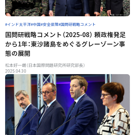
#インド太平洋
#中国
#安全保障
#国問研戦略コメント
国問研戦略コメント（2025-08） 頼政権発足
から1年：東沙諸島をめぐるグレーゾーン事
態の展開
松本好一朗（日本国際問題研究所研究部長）
2025.04.30