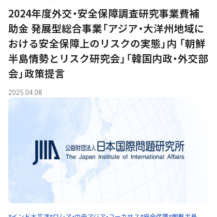
2024年度外交・安全保障調査研究事業費補
助金 発展型総合事業「アジア・大洋州地域に
おける安全保障上のリスクの実態」内 「朝鮮
半島情勢とリスク研究会」「韓国内政・外交部
会」政策提言
2025.04.08
#インド太平洋
#ロシア・中央アジア・コーカサス
#安全保障
#朝鮮半島