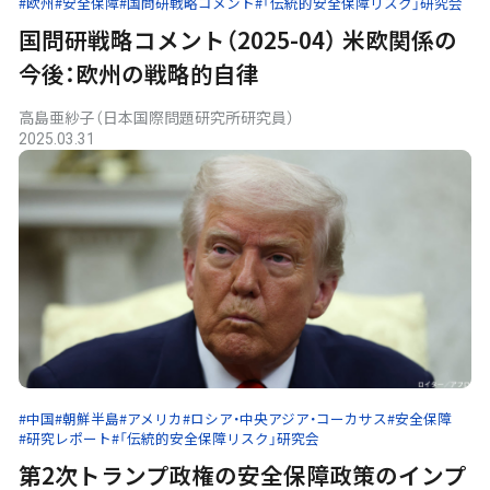
#欧州
#安全保障
#国問研戦略コメント
#「伝統的安全保障リスク」研究会
国問研戦略コメント（2025-04） 米欧関係の
今後：欧州の戦略的自律
高島亜紗子（日本国際問題研究所研究員）
2025.03.31
#中国
#朝鮮半島
#アメリカ
#ロシア・中央アジア・コーカサス
#安全保障
#研究レポート
#「伝統的安全保障リスク」研究会
第2次トランプ政権の安全保障政策のインプ