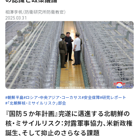
相澤李帆（防衛研究所防衛教官）
2025.03.31
#朝鮮半島
#ロシア・中央アジア・コーカサス
#安全保障
#研究レポート
#「北朝鮮核・ミサイルリスク」部会
『国防５か年計画』完遂に邁進する北朝鮮の
核・ミサイルリスク：対露軍事協力、米新政権
誕生、そして抑止のさらなる課題