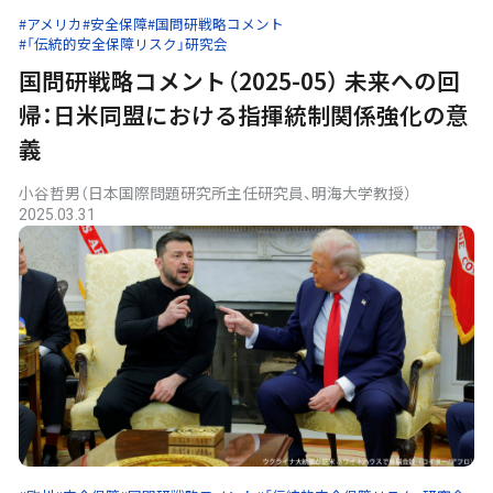
#アメリカ
#安全保障
#国問研戦略コメント
#「伝統的安全保障リスク」研究会
国問研戦略コメント（2025-05） 未来への回
帰：日米同盟における指揮統制関係強化の意
義
小谷哲男（日本国際問題研究所主任研究員、明海大学教授）
2025.03.31