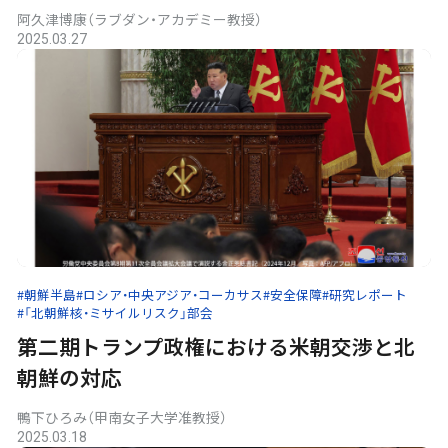
阿久津博康（ラブダン・アカデミー教授）
2025.03.27
#朝鮮半島
#ロシア・中央アジア・コーカサス
#安全保障
#研究レポート
#「北朝鮮核・ミサイルリスク」部会
第二期トランプ政権における米朝交渉と北
朝鮮の対応
鴨下ひろみ（甲南女子大学准教授）
2025.03.18