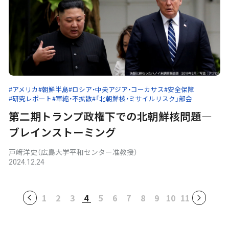
#アメリカ
#朝鮮半島
#ロシア・中央アジア・コーカサス
#安全保障
#研究レポート
#軍縮・不拡散
#「北朝鮮核・ミサイルリスク」部会
第二期トランプ政権下での北朝鮮核問題―
ブレインストーミング
戸﨑洋史（広島大学平和センター准教授）
2024.12.24
1
2
3
4
5
6
7
8
9
10
11