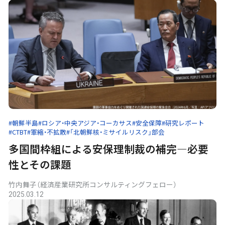
#朝鮮半島
#ロシア・中央アジア・コーカサス
#安全保障
#研究レポート
#CTBT
#軍縮・不拡散
#「北朝鮮核・ミサイルリスク」部会
多国間枠組による安保理制裁の補完―必要
性とその課題
竹内舞子（経済産業研究所コンサルティングフェロー）
2025.03.12