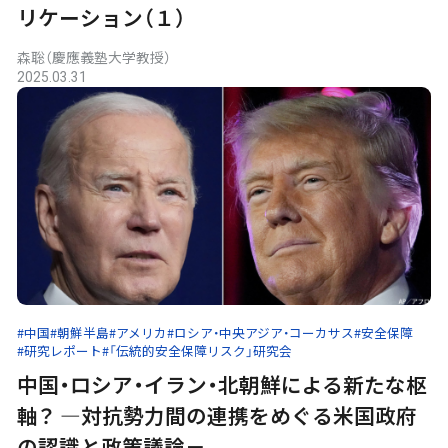
リケーション（１）
森聡（慶應義塾大学教授）
2025.03.31
#中国
#朝鮮半島
#アメリカ
#ロシア・中央アジア・コーカサス
#安全保障
#研究レポート
#「伝統的安全保障リスク」研究会
中国・ロシア・イラン・北朝鮮による新たな枢
軸？ ―対抗勢力間の連携をめぐる米国政府
の認識と政策議論－