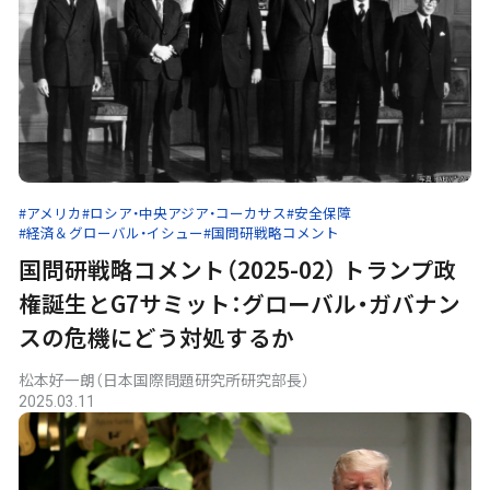
#アメリカ
#ロシア・中央アジア・コーカサス
#安全保障
#経済＆グローバル・イシュー
#国問研戦略コメント
国問研戦略コメント（2025-02） トランプ政
権誕生とG7サミット：グローバル・ガバナン
スの危機にどう対処するか
松本好一朗（日本国際問題研究所研究部長）
2025.03.11