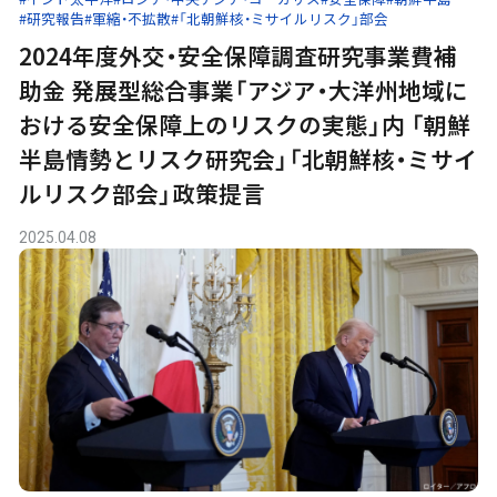
#研究報告
#軍縮・不拡散
#「北朝鮮核・ミサイルリスク」部会
2024年度外交・安全保障調査研究事業費補
助金 発展型総合事業「アジア・大洋州地域に
おける安全保障上のリスクの実態」内 「朝鮮
半島情勢とリスク研究会」「北朝鮮核・ミサイ
ルリスク部会」政策提言
2025.04.08