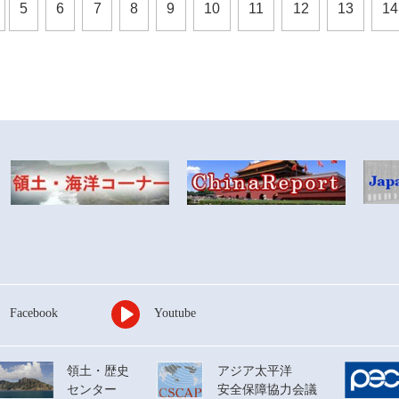
5
6
7
8
9
10
11
12
13
14
Facebook
Youtube
領土・歴史
アジア太平洋
センター
安全保障協力会議