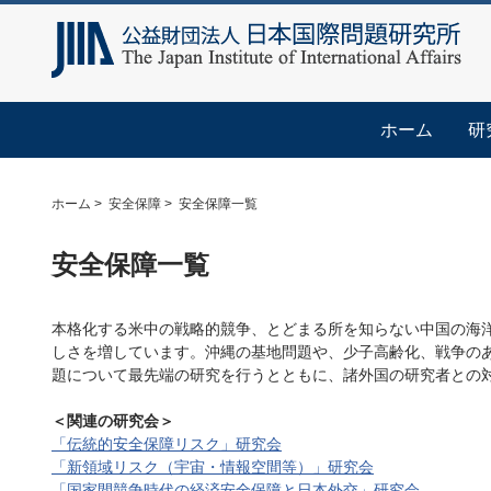
ホーム
研
ホーム
安全保障
安全保障一覧
安全保障一覧
本格化する米中の戦略的競争、とどまる所を知らない中国の海
しさを増しています。沖縄の基地問題や、少子高齢化、戦争の
題について最先端の研究を行うとともに、諸外国の研究者との
＜関連の研究会＞
「伝統的安全保障リスク」研究会
「新領域リスク（宇宙・情報空間等）」研究会
「国家間競争時代の経済安全保障と日本外交」研究会