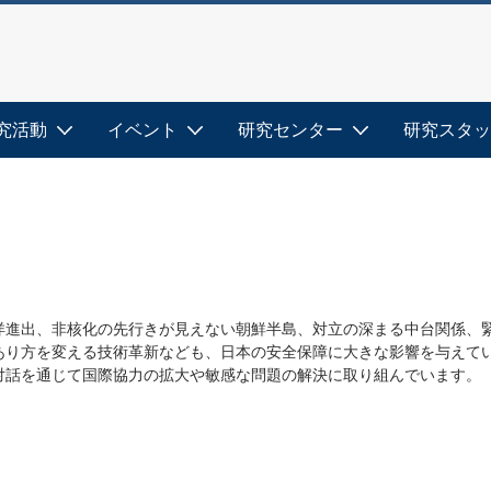
究活動
イベント
研究センター
研究スタッ
洋進出、非核化の先行きが見えない朝鮮半島、対立の深まる中台関係、
あり方を変える技術革新なども、日本の安全保障に大きな影響を与えて
対話を通じて国際協力の拡大や敏感な問題の解決に取り組んでいます。