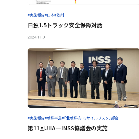
#実施報告
#日本
#欧州
日独1.5トラック安全保障対話
2024.11.01
#実施報告
#朝鮮半島
#「北朝鮮核・ミサイルリスク」部会
第11回JIIA―INSS協議会の実施