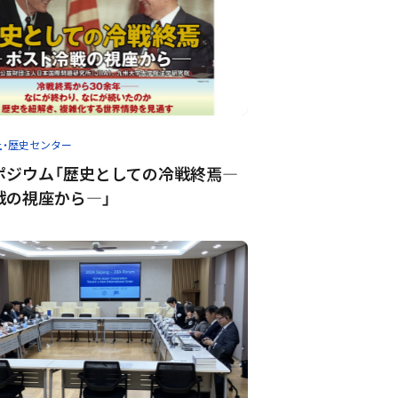
土・歴史センター
ポジウム「歴史としての冷戦終焉―
戦の視座から―」