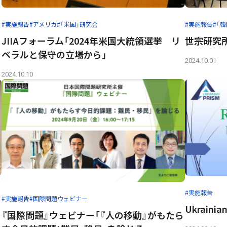
#実施報告
#アメリカ
#「米国」研究会
#実施報告
#「
JIIAフォーラム「2024年米国大統領選挙 リ
世宗研究
ベラルと保守の立場から」
2024.10.01
2024.10.10
#実施報告
#実施報告
#国際問題ウェビナー
Ukrain
『国際問題』ウェビナー「『人の移動』がもたら