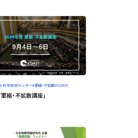
縮・科学技術センター
#軍縮・不拡散
#CDAST
度「軍縮・不拡散講座」