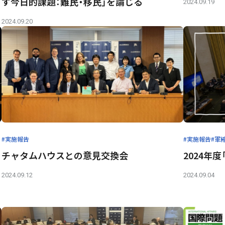
す今日的課題：難民・移民」を論じる
2024.09.19
2024.09.20
#実施報告
#実施報告
#軍
チャタムハウスとの意見交換会
2024年
2024.09.12
2024.09.04