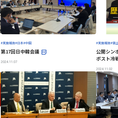
#実施報告
#日本
#中国
#実施報告
#領
第17回日中韓会議
公開シン
ポスト冷
2024.11.07
2024.11.02