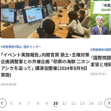
#実施報告
#領土・歴史センター
#実施報告
#国
「イベント実施報告」内閣官房 領土・主権対策
『国際問
企画調整室との共催企画 「悲劇の海獣 二ホン
変容と地
アシカを追って」 講演会開催(2024年8月9日
実施)
2024.07.31
2024.08.09
5
6
7
8
9
10
11
12
13
14
15