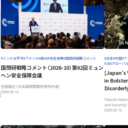
#インド太平洋
#アメリカ
#欧州
#安全保障
#国問研戦略コメント
#日本
#中国
#
#JIIAグロー
国問研戦略コメント（2026-10）第62回ミュン
[Japan’s 
ヘン安全保障会議
in Bolster
吉田朋之（日本国際問題研究所所長）
Disorderl
2026.03.13
び
Tokuchi Hides
and Security)
2026.03.13