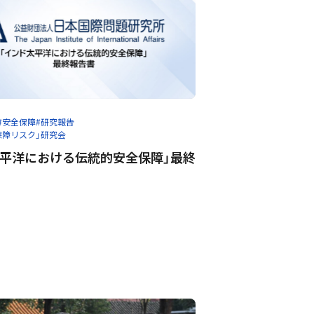
#安全保障
#研究報告
保障リスク」研究会
太平洋における伝統的安全保障」最終