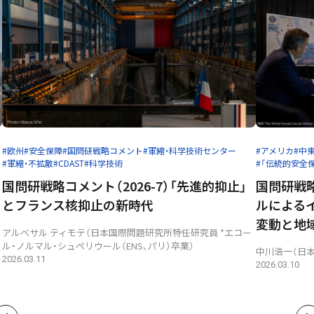
#欧州
#安全保障
#国問研戦略コメント
#軍縮・科学技術センター
#アメリカ
#中
#軍縮・不拡散
#CDAST
#科学技術
#「伝統的安全
国問研戦略コメント（2026-7）「先進的抑止」
国問研戦略
とフランス核抑止の新時代
ルによる
変動と地
アルべサル ティモテ（日本国際問題研究所特任研究員 *エコー
ル・ノルマル・シュペリウール（ENS、パリ）卒業）
中川浩一（日
2026.03.11
2026.03.10