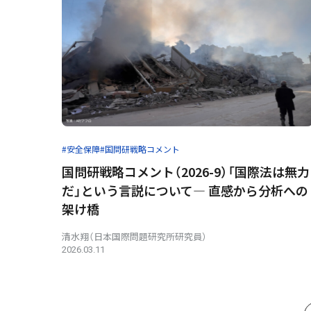
#安全保障
#国問研戦略コメント
国問研戦略コメント（2026-9）「国際法は無力
だ」という言説について― 直感から分析への
架け橋
清水翔（日本国際問題研究所研究員）
2026.03.11