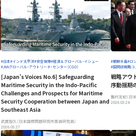
#日本
#インド太平洋
#安全保障
#経済＆グローバル・イシュー
#朝鮮半島
#ロ
#JIIAグローバル・アウトリーチ・センター（CGO）
#国問研戦略コ
多
[Japan’s Voices No.6] Safeguarding
戦略アウト
Maritime Security in the Indo-Pacific
序動揺期
Challenges and Prospects for Maritime
飯村友紀（日
Security Cooperation between Japan and
2026.03.24
Southeast Asia
武居智久（日本国際問題研究所客員研究員）
2026.03.27