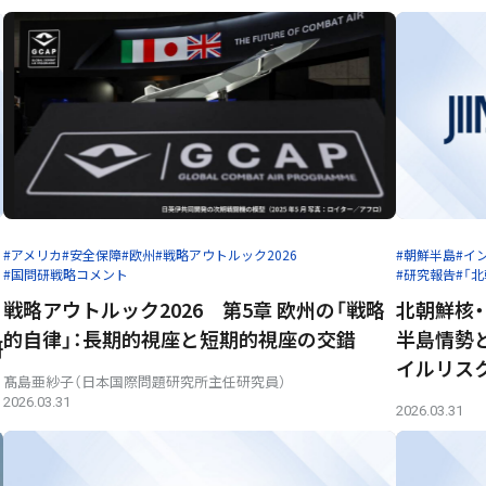
#アメリカ
#安全保障
#欧州
#戦略アウトルック2026
#朝鮮半島
#イ
#国問研戦略コメント
#研究報告
#「
戦略アウトルック2026 第5章 欧州の「戦略
北朝鮮核・
的自律」：長期的視座と短期的視座の交錯
半島情勢と
研
イルリス
髙島亜紗子（日本国際問題研究所主任研究員）
2026.03.31
2026.03.31