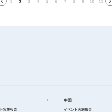
1
2
3
4
5
6
7
8
9
10
11
中国
ト実施報告
イベント実施報告