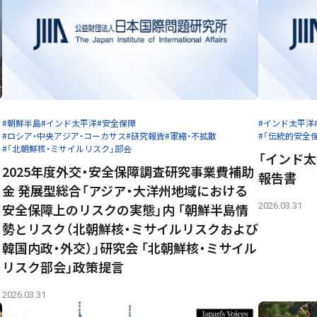
#朝鮮半島
#インド太平洋
#安全保障
#インド太平洋
#ロシア・中央アジア・コーカサス
#研究報告
#軍縮・不拡散
#「伝統的安全
#「北朝鮮核・ミサイルリスク」部会
「インド
2025年度外交・安全保障調査研究事業費補助
報告書
金 発展型総合「アジア・大洋州地域における
安全保障上のリスクの実態」内 「朝鮮半島情
2026.03.31
勢とリスク（北朝鮮核・ミサイルリスクおよび
韓国内政・外交）」研究会 「北朝鮮核・ミサイル
リスク部会」政策提言
2026.03.31