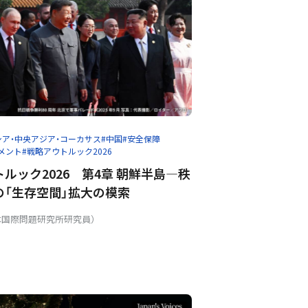
シア・中央アジア・コーカサス
#中国
#安全保障
メント
#戦略アウトルック2026
ルック2026 第4章 朝鮮半島—秩
の「生存空間」拡大の模索
本国際問題研究所研究員）