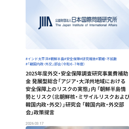
#インド太平洋
#朝鮮半島
#安全保障
#研究報告
#軍縮・不拡散
#「韓国内政・外交」部会（令和６-7年度）
2025年度外交・安全保障調査研究事業費補助
金 発展型総合「アジア・大洋州地域における
安全保障上のリスクの実態」内 「朝鮮半島情
勢とリスク（北朝鮮核・ミサイルリスクおよ
韓国内政・外交）」研究会 「韓国内政・外交部
会」政策提言
2026.03.17